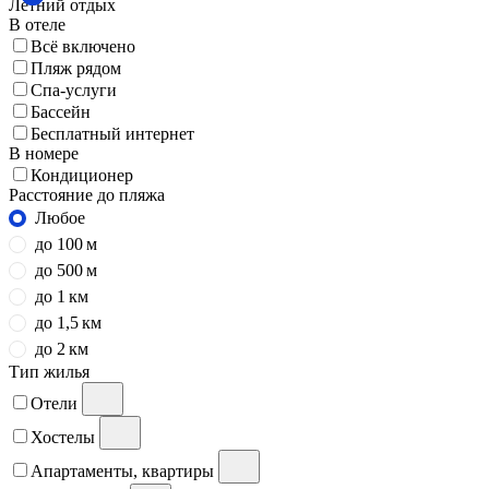
Летний отдых
В отеле
Всё включено
Пляж рядом
Спа-услуги
Бассейн
Бесплатный интернет
В номере
Кондиционер
Расстояние до пляжа
Любое
до 100 м
до 500 м
до 1 км
до 1,5 км
до 2 км
Тип жилья
Отели
Хостелы
Апартаменты, квартиры