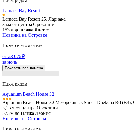
Пляж рядом
Larnaca Bay Resort
Larnaca Bay Resort 25, Ларнака
3 км от центра Ороклини
153 м до пляжа Янатес
Новинка на Островке
Номер в этом отеле
от 23 976 ₽
за ночь
Показать все номера
Пляж рядом
Aquarium Beach House 32
Aquarium Beach House 32 Mesopotamias Street, Dhekelia Rd (B3), 
3,1 км от центра Ороклини
573 м до Пляжа Леонис
Новинка на Островке
Номер в этом отеле