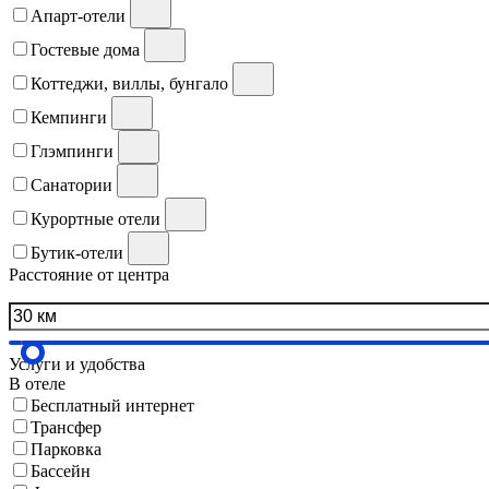
Апарт-отели
Гостевые дома
Коттеджи, виллы, бунгало
Кемпинги
Глэмпинги
Санатории
Курортные отели
Бутик-отели
Расстояние от центра
Услуги и удобства
В отеле
Бесплатный интернет
Трансфер
Парковка
Бассейн