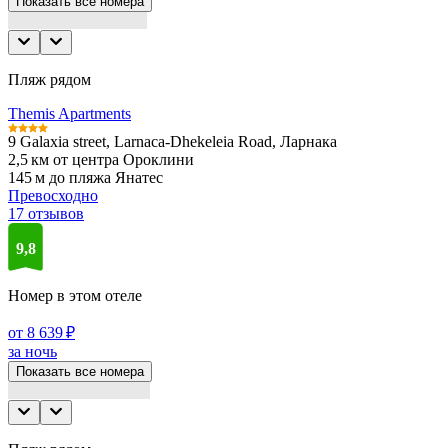
Показать все номера
Пляж рядом
Themis Apartments
9 Galaxia street, Larnaca-Dhekeleia Road, Ларнака
2,5 км от центра Ороклини
145 м до пляжа Янатес
Превосходно
17 отзывов
9,8
Номер в этом отеле
от 8 639 ₽
за ночь
Показать все номера