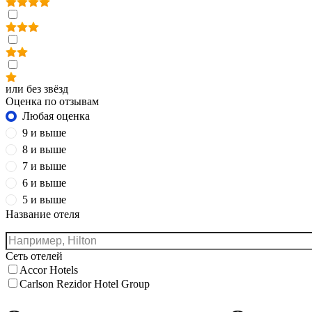
или без звёзд
Оценка по отзывам
Любая оценка
9 и выше
8 и выше
7 и выше
6 и выше
5 и выше
Название отеля
Сеть отелей
Accor Hotels
Carlson Rezidor Hotel Group