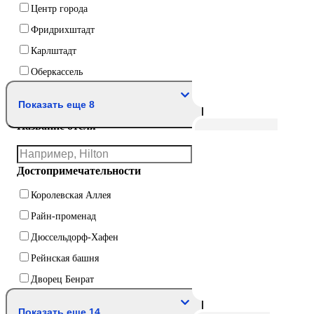
Центр города
Фридрихштадт
Карлштадт
Оберкассель
Показать еще 8
Название отеля
Достопримечательности
Королевская Аллея
Райн-променад
Дюссельдорф-Хафен
Рейнская башня
Дворец Бенрат
Показать еще 14