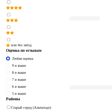
или без звёзд
Оценка по отзывам
Любая оценка
9 и выше
8 и выше
7 и выше
6 и выше
5 и выше
Районы
Старый город (Альтштадт)