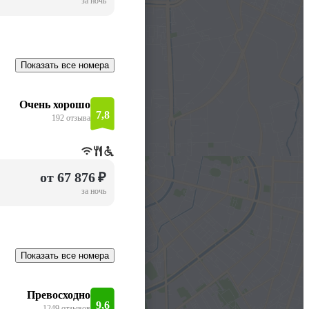
за ночь
Показать все номера
Очень хорошо
7,8
192 отзыва
от 67 876 ₽
за ночь
Показать все номера
Превосходно
9,6
1249 отзывов