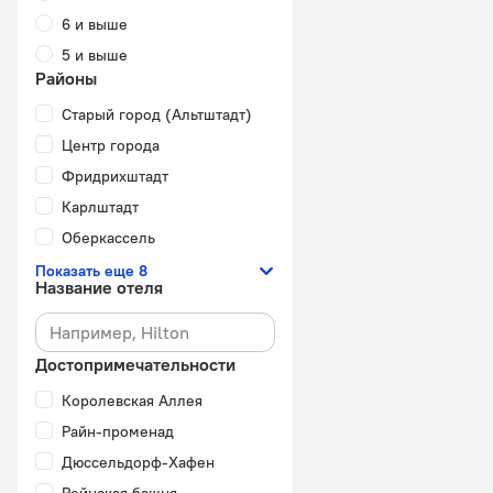
6 и выше
5 и выше
Районы
Старый город (Альтштадт)
Центр города
Фридрихштадт
Карлштадт
Оберкассель
Показать еще 8
Название отеля
Достопримечательности
Королевская Аллея
Райн-променад
Дюссельдорф-Хафен