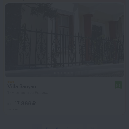
Villa Sanyan
9,8
1 км от центра Родоса
от 17 866 ₽
за ночь
1
2
3
4
5
18