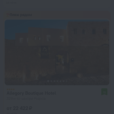
за ночь
Пляж рядом
Allegory Boutique Hotel
10
329 м от центра Родоса
от 22 422 ₽
за ночь