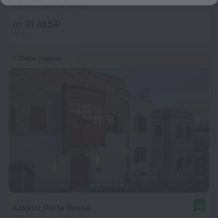
2,9 км от центра Родоса
от 31 485 ₽
за ночь
Пляж рядом
Kókkini Porta Rossa
10