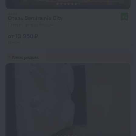
Отель Semiramis City
8,6
1,1 км от центра Родоса
от 13 950 ₽
за ночь
Пляж рядом