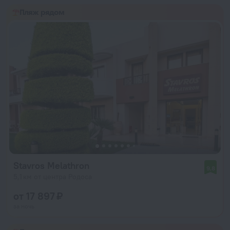
Пляж рядом
Stavros Melathron
9,8
5,1 км от центра Родоса
от 17 897 ₽
за ночь