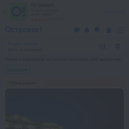
Отели с парковкой на Родосе — забронировать гостиницу на
Островок!
В приложении
Смотреть
цены ниже!
134765
Родос, Греция
Даты не выбраны
Отели с парковкой на Родосе
: доступно 348 вариантов
Парковка
Пляж рядом