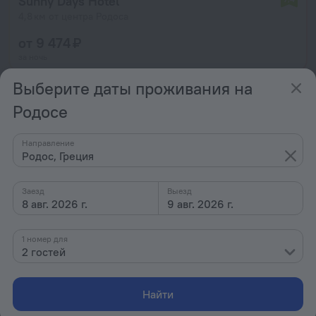
Sunny Days Hotel
4,8 км от центра Родоса
от 9 474 ₽
за ночь
Выберите даты проживания на
Пляж рядом
Родосе
Направление
Родос, Греция
Заезд
Выезд
8 авг. 2026 г.
9 авг. 2026 г.
1 номер для
2 гостей
Найти
Atrium Platinum Resort Hotel & Spa
9,6