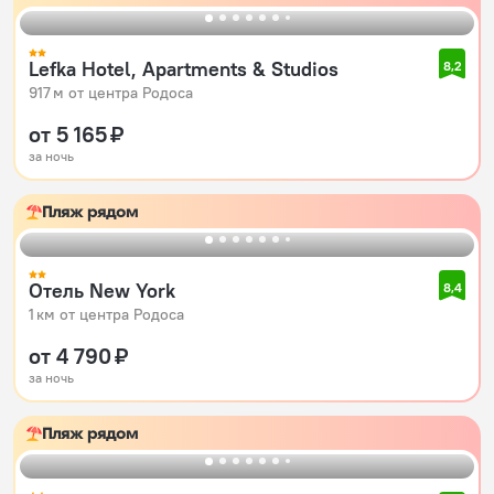
Lefka Hotel, Apartments & Studios
8,2
917 м от центра Родоса
от 5 165 ₽
за ночь
Пляж рядом
Отель New York
8,4
1 км от центра Родоса
от 4 790 ₽
за ночь
Пляж рядом