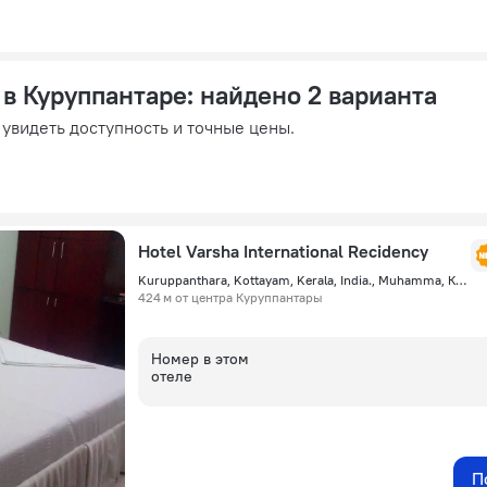
 в Куруппантаре
: найдено 2 варианта
 увидеть доступность и точные цены.
Hotel Varsha International Recidency
Kuruppanthara, Kottayam, Kerala, India., Muhamma, Куруппантара
424 м от центра Куруппантары
Номер в этом
отеле
П