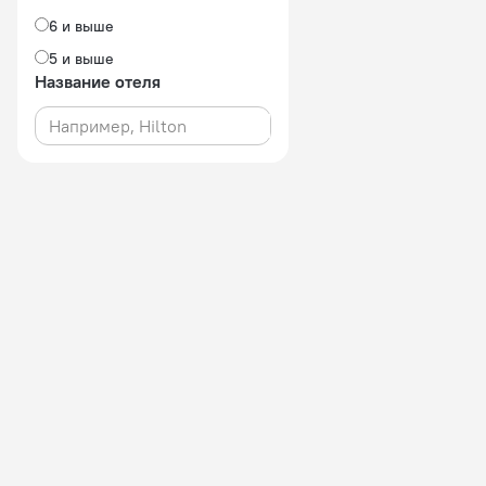
6 и выше
5 и выше
Название отеля