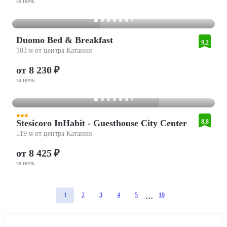
за ночь
Duomo Bed & Breakfast
9,2
103 м от центра Катании
от 8 230 ₽
за ночь
Stesicoro InHabit - Guesthouse City Center
8,8
519 м от центра Катании
от 8 425 ₽
за ночь
1
2
3
4
5
19