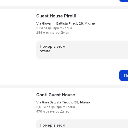
Guest House Pirelli
Via Giovanni Battista Pirelli, 26, Милан
2 км от центра Милана
256 м от метро Джоя
Номер в этом
отеле
П
Conti Guest House
Via Gian Battista Tiepolo 38, Милан
2,6 км от центра Милана
470 м от метро Датео
Номер в этом