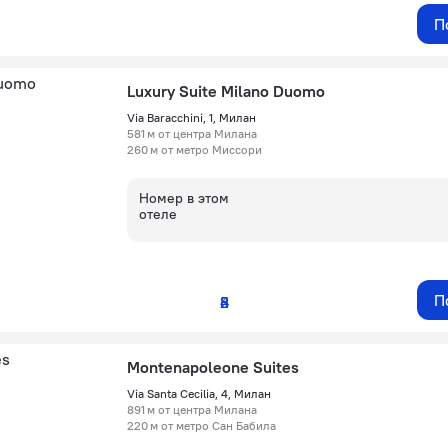
П
Luxury Suite Milano Duomo
Via Baracchini, 1, Милан
581 м от центра Милана
260 м от метро Миссори
Номер в этом
отеле
П
2
3
4
5
8
Montenapoleone Suites
Via Santa Cecilia, 4, Милан
891 м от центра Милана
220 м от метро Сан Бабила