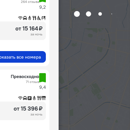
264 отзыва
9,2
от 15 164 ₽
за ночь
оказать все номера
Превосходно
71 отзыв
9,4
от 15 396 ₽
за ночь