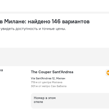
 в Милане
: найдено 146 вариантов
 увидеть доступность и точные цены.
The Couper Sant'Andrea
Via Sant'Andrea 12, Милан
719 м от центра Милана
301 м от метро Сан Бабила
Номер в этом
отеле