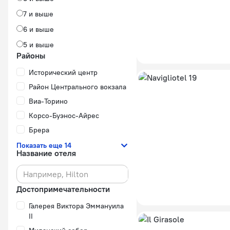
7 и выше
6 и выше
5 и выше
Районы
Исторический центр
Район Центрального вокзала
Виа-Торино
Корсо-Буэнос-Айрес
Брера
Показать еще 14
Название отеля
Достопримечательности
Галерея Виктора Эммануила
II