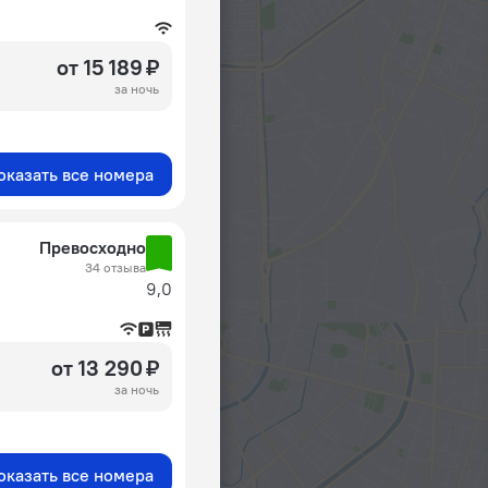
от 15 189 ₽
за ночь
оказать все номера
Превосходно
34 отзыва
9,0
от 13 290 ₽
за ночь
оказать все номера