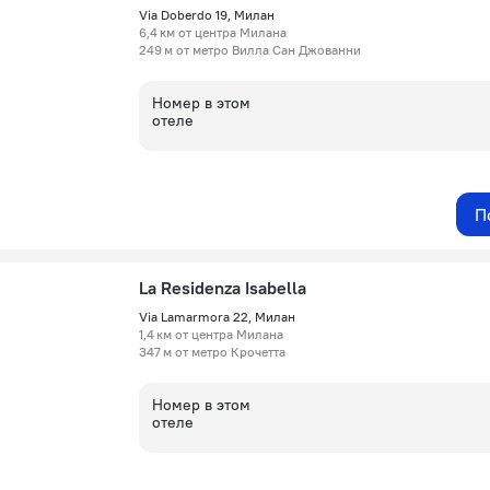
Via Doberdo 19, Милан
6,4 км от центра Милана
249 м от метро Вилла Сан Джованни
Номер в этом
отеле
П
La Residenza Isabella
Via Lamarmora 22, Милан
1,4 км от центра Милана
347 м от метро Крочетта
Номер в этом
отеле