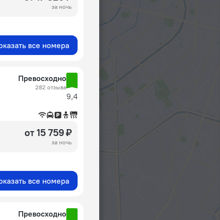
за ночь
оказать все номера
Превосходно
282 отзыва
9,4
от 15 759 ₽
за ночь
оказать все номера
Превосходно