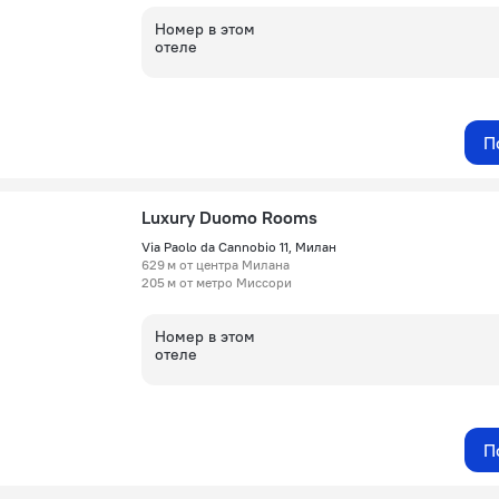
Номер в этом
отеле
П
Luxury Duomo Rooms
Via Paolo da Cannobio 11, Милан
629 м от центра Милана
205 м от метро Миссори
Номер в этом
отеле
П