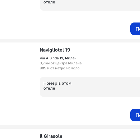
отеле
П
Navigliotel 19
Via A Binda 19, Милан
3,7 км от центра Милана
985 м от метро Ромоло
Номер в этом
отеле
П
Il Girasole