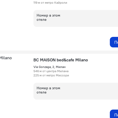
119 м от метро Кайроли
Номер в этом
отеле
П
BC MAISON bed&cafe Milano
Via Gonzaga, 2, Милан
546 м от центра Милана
225 м от метро Миссори
Номер в этом
отеле
П