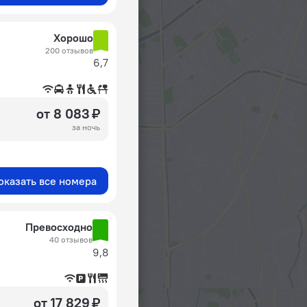
Хорошо
200 отзывов
6,7
от 8 083 ₽
за ночь
оказать все номера
Превосходно
40 отзывов
9,8
от 17 829 ₽