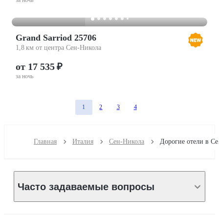
за ночь
Grand Sarriod 25706
1,8 км от центра Сен-Никола
от 17 535 ₽
за ночь
1
2
3
4
Главная
Италия
Сен-Никола
Дор
Часто задаваемые вопросы