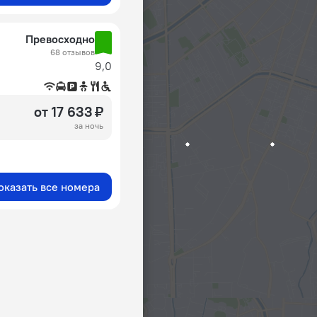
Превосходно
68 отзывов
9,0
от 17 633 ₽
за ночь
оказать все номера