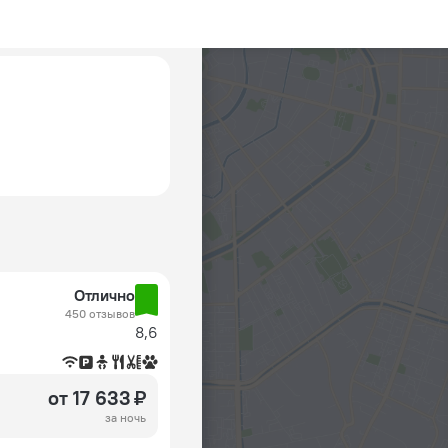
Отлично
450 отзывов
8,6
от 17 633 ₽
за ночь