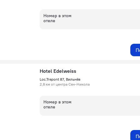
Номер в этом
отеле
П
Hotel Edelweiss
Loc.Trepont 87, Вильнёв
2,8 км от центра Сен-Никола
Номер в этом
отеле
П