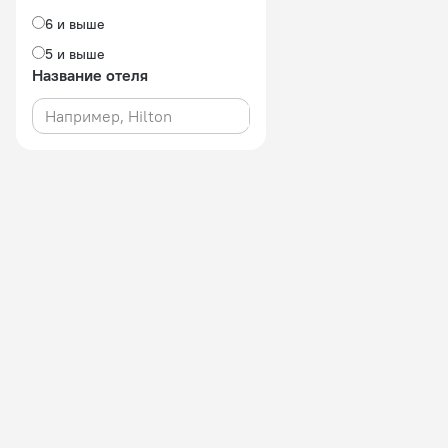
6 и выше
5 и выше
Название отеля