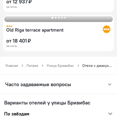
от 12 937 ₽
за ночь
Old Riga terrace apartment
от 18 401 ₽
за ночь
Главная
Латвия
Улица Бривибас
Отели с джакузи у улицы Бривибас
Часто задаваемые вопросы
Варианты отелей у улицы Бривибас
По звёздам