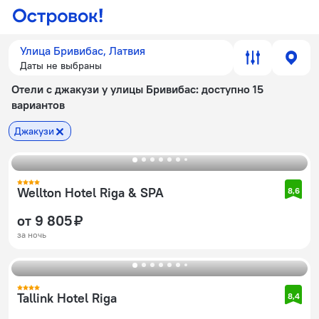
Улица Бривибас, Латвия
Даты не выбраны
Отели с джакузи у улицы Бривибас
: доступно 15
вариантов
Джакузи
Wellton Hotel Riga & SPA​
8,6
от 9 805 ₽
за ночь
Tallink Hotel Riga
8,4