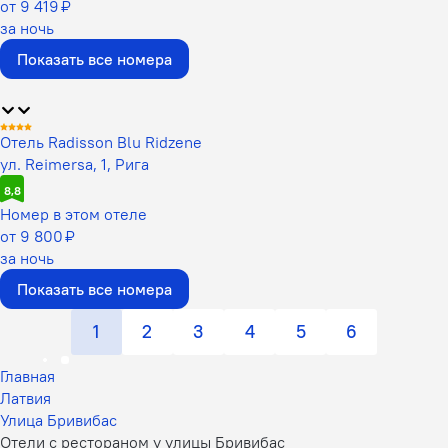
от 9 419 ₽
за ночь
Показать все номера
Отель Radisson Blu Ridzene
ул. Reimersa, 1, Рига
8,8
Номер в этом отеле
от 9 800 ₽
за ночь
Показать все номера
1
2
3
4
5
6
Главная
Латвия
Улица Бривибас
Отели с рестораном у улицы Бривибас