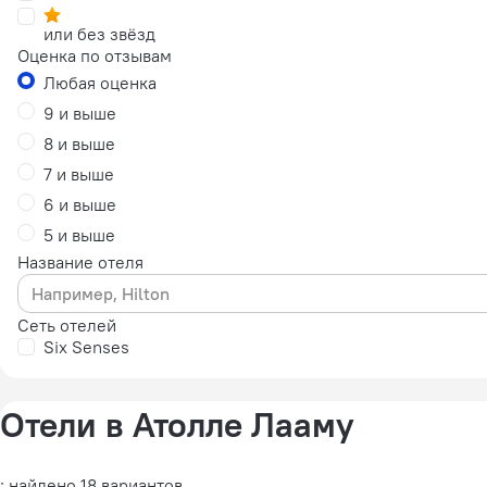
или без звёзд
Оценка по отзывам
Любая оценка
9 и выше
8 и выше
7 и выше
6 и выше
5 и выше
Название отеля
Сеть отелей
Six Senses
Отели в Атолле Лааму
: найдено 18 вариантов