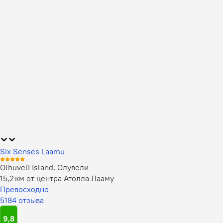
Six Senses Laamu
Olhuveli Island, Олувели
15,2 км от центра Атолла Лааму
Превосходно
5184 отзыва
9,8