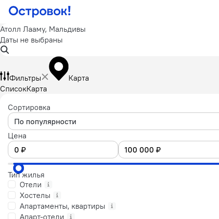
Атолл Лааму, Мальдивы
Даты не выбраны
Фильтры
Карта
Список
Карта
Сортировка
По популярности
Цена
Тип жилья
Отели
Хостелы
Апартаменты, квартиры
Апарт-отели