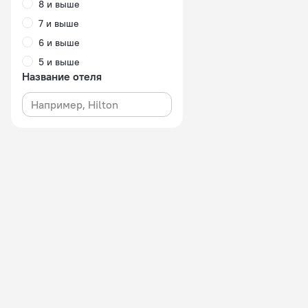
8 и выше
7 и выше
6 и выше
5 и выше
Название отеля