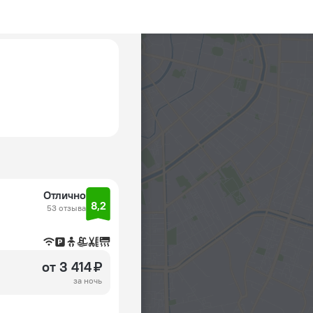
Отлично
8,2
53 отзыва
от 3 414 ₽
за ночь