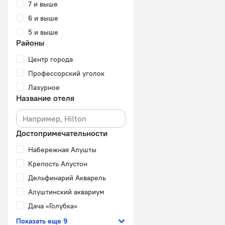
7 и выше
6 и выше
5 и выше
Районы
Центр города
Профессорский уголок
Лазурное
Название отеля
Достопримечательности
Набережная Алушты
Крепость Алустон
Дельфинарий Акварель
Алуштинский аквариум
Дача «Голубка»
Показать еще 9