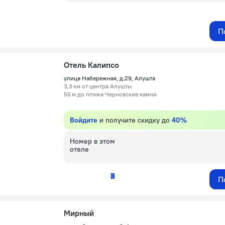
П
Отель Калипсо
улица Набережная, д.29, Алушта
3,3 км от центра Алушты
55 м до пляжа Черновские камни
Войдите
и получите скидку до
40%
Номер в этом
отеле
2
3
4
5
7
П
Мирный