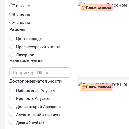
7 и выше
Пляж рядом
6 и выше
5 и выше
Районы
Центр города
Профессорский уголок
Лазурное
Название отеля
Достопримечательности
Пляж рядом
Набережная Алушты
Крепость Алустон
Дельфинарий Акварель
Алуштинский аквариум
Дача «Голубка»