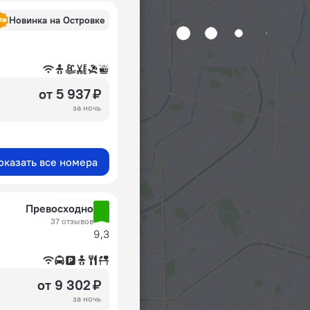
Новинка на Островке
от 5 937 ₽
за ночь
оказать все номера
Превосходно
37 отзывов
9,3
от 9 302 ₽
за ночь