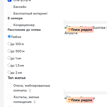
Спа-услуги
Бассейн
Бесплатный интернет
В номере
Кондиционер
Расстояние до пляжа
Пляж рядом
Любое
до 100 м
до 500 м
до 1 км
до 1,5 км
до 2 км
Тип жилья
Отели, меблированные
комнаты
Хостелы, жилые
Пляж рядом
помещения