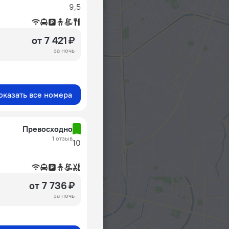
9,5
от 7 421 ₽
за ночь
оказать все номера
Превосходно
1 отзыв
10
от 7 736 ₽
за ночь