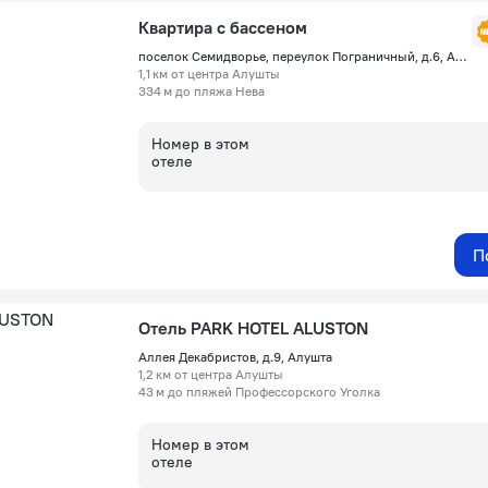
Квартира с бассеном
поселок Семидворье, переулок Пограничный, д.6, Алушта
1,1 км от центра Алушты
334 м до пляжа Нева
Номер в этом
отеле
П
Отель PARK HOTEL ALUSTON
Аллея Декабристов, д.9, Алушта
1,2 км от центра Алушты
43 м до пляжей Профессорского Уголка
Номер в этом
отеле