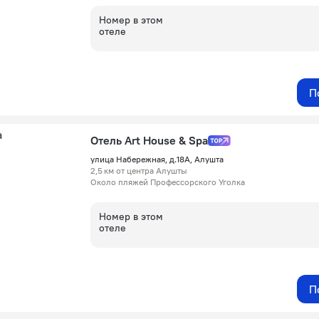
Номер в этом
отеле
П
Отель Art House & Spa
улица Набережная, д.18А, Алушта
2,5 км от центра Алушты
Около пляжей Профессорского Уголка
Номер в этом
отеле
П