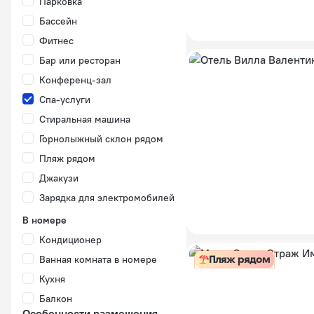
Парковка
Бассейн
Фитнес
Бар или ресторан
Конференц-зал
Спа-услуги
Стиральная машина
Горнолыжный склон рядом
Пляж рядом
Джакузи
Зарядка для электромобилей
В номере
Кондиционер
Ванная комната в номере
Пляж рядом
Кухня
Балкон
Особенности размещения