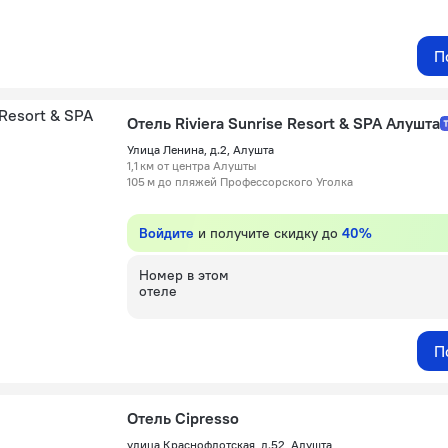
П
Отель Riviera Sunrise Resort & SPA Алушта
Улица Ленина, д.2, Алушта
1,1 км от центра Алушты
105 м до пляжей Профессорского Уголка
Войдите
и получите скидку до
40%
Номер в этом
отеле
П
Отель Cipresso
улица Краснофлотская, д.52, Алушта