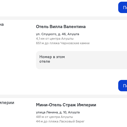
П
Отель Вилла Валентина
ул. Слуцкого, д. 46, Алушта
4,1 км от центра Алушты
651 м до пляжа Черновские камни
Номер в этом
отеле
П
Мини-Отель Страж Империи
улица Ленина, д. 10, Алушта
481 м от центра Алушты
44 м до пляжа Ласковый Берег