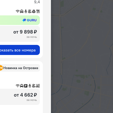
9,4
от 9 898 ₽
за ночь
оказать все номера
Новинка на Островке
от 4 662 ₽
за ночь