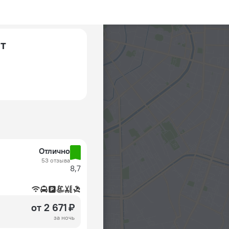
нт
Отлично
53 отзыва
8,7
от 2 671 ₽
за ночь