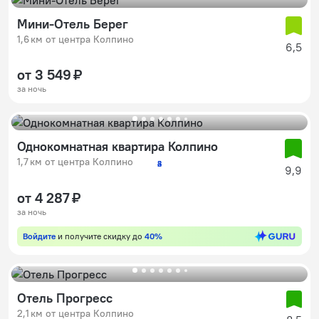
Мини-Отель Берег
1,6 км от центра Колпино
6,5
от 3 549 ₽
за ночь
Однокомнатная квартира Колпино
1,7 км от центра Колпино
2
3
4
5
9,9
от 4 287 ₽
за ночь
Войдите
и получите скидку до
40%
Отель Прогресс
2,1 км от центра Колпино