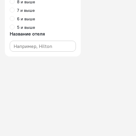
8 и выше
7 и выше
6 и выше
5 и выше
Название отеля