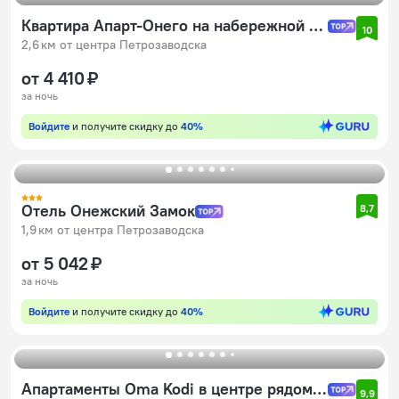
Квартира Апарт-Онего на набережной Онежского озера
10
2,6 км от центра Петрозаводска
от 4 410 ₽
за ночь
Войдите
и получите скидку до
40%
Отель Онежский Замок
8,7
1,9 км от центра Петрозаводска
от 5 042 ₽
за ночь
Войдите
и получите скидку до
40%
Апартаменты Oma Kodi в центре рядом с набережной
9,9