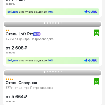
за ночь
Войдите
и получите скидку до
40%
Отель Loft Ptz
8,5
1,7 км от центра Петрозаводска
от 2 608 ₽
за ночь
Войдите
и получите скидку до
40%
Отель Северная
8,1
877 м от центра Петрозаводска
от 5 664 ₽
за ночь