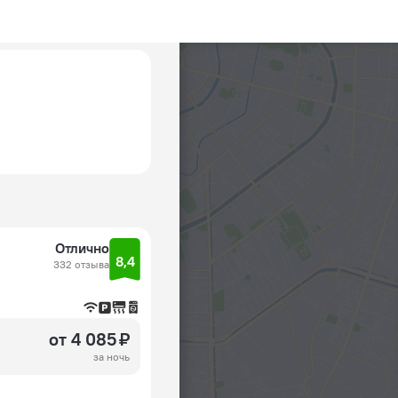
Отлично
8,4
332 отзыва
от 4 085 ₽
за ночь