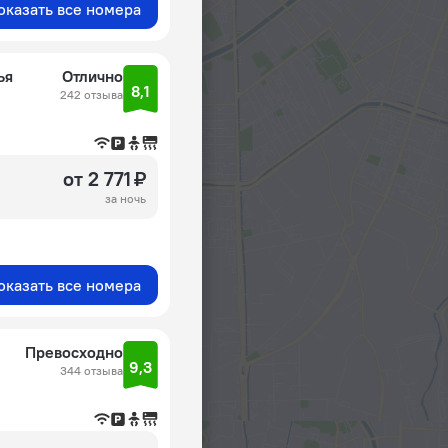
оказать все номера
ья
Отлично
8,1
242 отзыва
от 2 771 ₽
за ночь
оказать все номера
Превосходно
9,3
344 отзыва