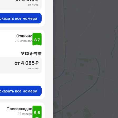
за ночь
оказать все номера
Отлично
8,7
212 отзывов
от 4 085 ₽
за ночь
оказать все номера
Превосходно
9,5
44 отзыва