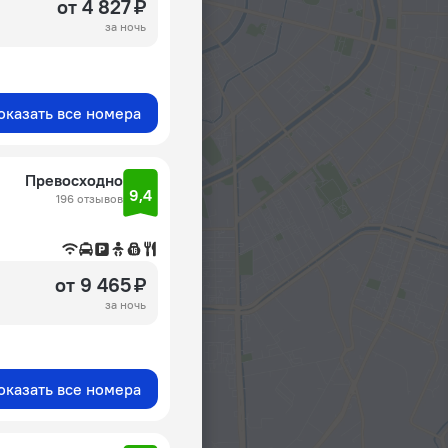
от 4 827 ₽
за ночь
оказать все номера
Превосходно
9,4
196 отзывов
от 9 465 ₽
за ночь
оказать все номера