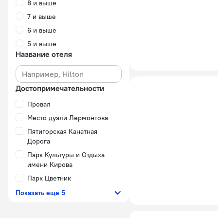
8 и выше
7 и выше
6 и выше
5 и выше
Название отеля
Достопримечательности
Провал
Место дуэли Лермонтова
Пятигорская Канатная
Дорога
Парк Культуры и Отдыха
имени Кирова
Парк Цветник
Показать еще 5