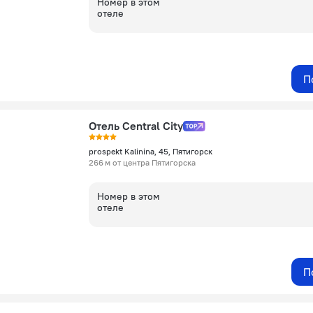
Номер в этом
отеле
П
Отель Central City
prospekt Kalinina, 45, Пятигорск
266 м от центра Пятигорска
Номер в этом
отеле
П