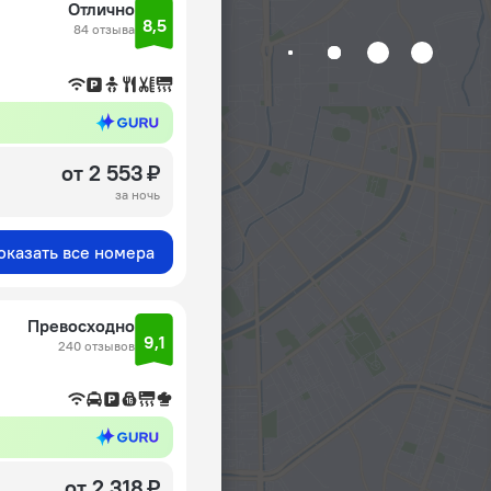
Отлично
8,5
84 отзыва
от 2 553 ₽
за ночь
оказать все номера
Превосходно
9,1
240 отзывов
от 2 318 ₽