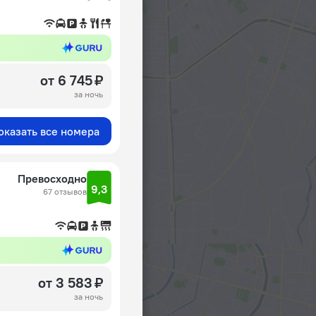
от 6 745 ₽
за ночь
оказать все номера
Превосходно
9,3
67 отзывов
от 3 583 ₽
за ночь