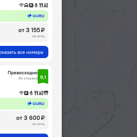
от 3 155 ₽
за ночь
оказать все номера
Превосходно
9,1
95 отзывов
от 3 600 ₽
за ночь