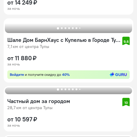
от 14 249 ₽
за ночь
Шале Дом БарнХаус с Купелью в Городе Тула с Видом на Озеро
9,6
7,1 км от центра Тулы
от 11 880 ₽
за ночь
Войдите
и получите скидку до
40%
Частный дом за городом
10
28,7 км от центра Тулы
от 10 597 ₽
за ночь