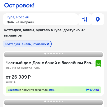
Тула, Россия
Даты не выбраны
Коттеджи, виллы, бунгало в Туле
: доступно 37
вариантов
Коттеджи, виллы, бунгало
Частный дом Дом с баней и бассейном Ecolife&Style
9,5
18,7 км от центра Тулы
от 26 939 ₽
за ночь
Войдите
и получите скидку до
40%