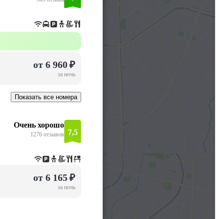
от 6 960 ₽
за ночь
Показать все номера
Очень хорошо
7,5
1276 отзывов
от 6 165 ₽
за ночь