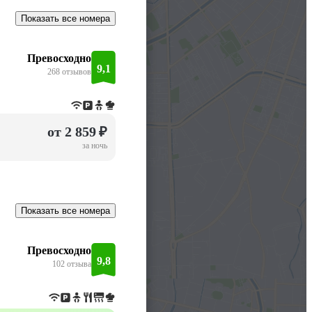
Показать все номера
Превосходно
9,1
268 отзывов
от 2 859 ₽
за ночь
Показать все номера
Превосходно
9,8
102 отзыва