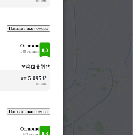
за ночь
Показать все номера
Отлично
8,3
548 отзывов
от 5 095 ₽
за ночь
Показать все номера
Отлично
8,8
363 отзыва