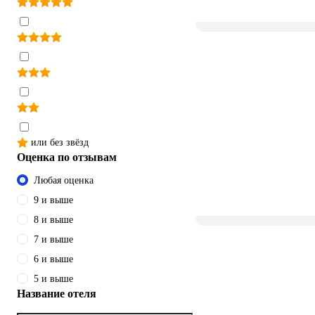
или без звёзд
Оценка по отзывам
Любая оценка
9 и выше
8 и выше
7 и выше
6 и выше
5 и выше
Название отеля