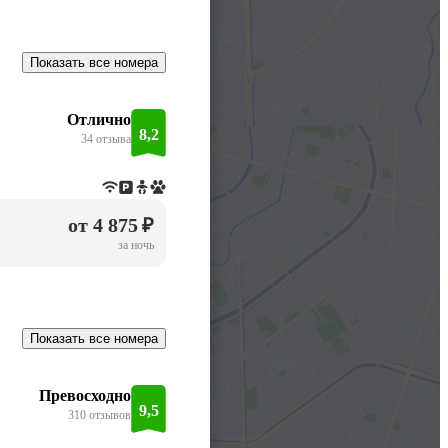
Показать все номера
Отлично
8,2
34 отзыва
от 4 875 ₽
за ночь
Показать все номера
Превосходно
9,5
310 отзывов