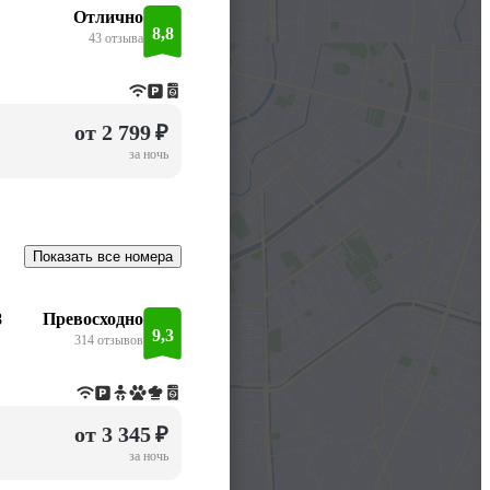
Отлично
8,8
43 отзыва
от 2 799 ₽
за ночь
Показать все номера
8
Превосходно
9,3
314 отзывов
от 3 345 ₽
за ночь