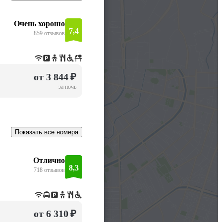
Очень хорошо
7,4
859 отзывов
от 3 844 ₽
за ночь
Показать все номера
Отлично
8,3
718 отзывов
от 6 310 ₽