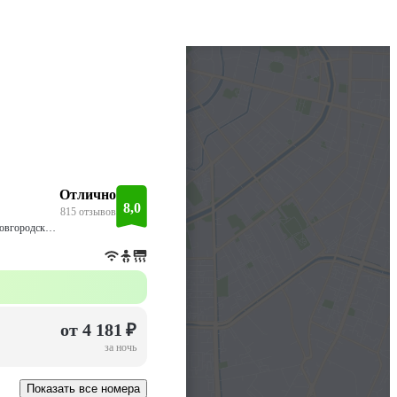
Отлично
8,0
815 отзывов
улица Фёдоровский ручей, 2/13, 2 этаж, Великий Новгород, Новгородская обл., Россия, 173004, Великий Новгород
от 4 181 ₽
за ночь
Показать все номера