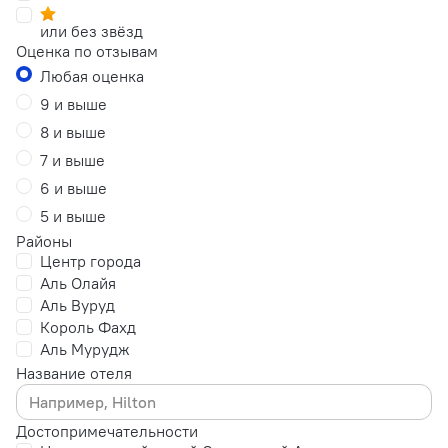
или без звёзд
Оценка по отзывам
Любая оценка
9 и выше
8 и выше
7 и выше
6 и выше
5 и выше
Районы
Центр города
Аль Олайя
Аль Вуруд
Король Фахд
Аль Мурудж
Название отеля
Достопримечательности