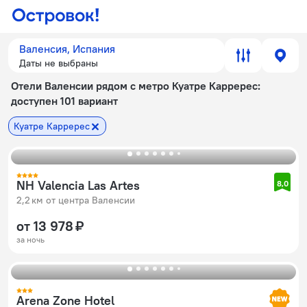
Валенсия, Испания
Даты не выбраны
Отели Валенсии рядом с метро Куатре Карререс
:
доступен 101 вариант
Куатре Карререс
NH Valencia Las Artes
8,0
2,2 км от центра Валенсии
от 13 978 ₽
за ночь
Arena Zone Hotel