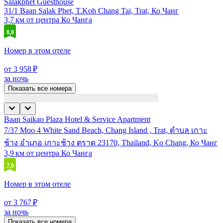
Salakphet Guesthouse
31/1 Baan Salak Phet, T.Koh Chang Tai, Trat, Ко Чанг
3,7 км от центра Ко Чанга
8,0
Номер в этом отеле
от 3 958 ₽
за ночь
Показать все номера
Baan Saikao Plaza Hotel & Service Apartment
7/37 Moo 4 White Sand Beach, Chang Island , Trat, ตำบล เกาะ
ช้าง อำเภอ เกาะช้าง ตราด 23170, Thailand, Ko Chang, Ко Чанг
3,9 км от центра Ко Чанга
7,0
Номер в этом отеле
от 3 767 ₽
за ночь
Показать все номера