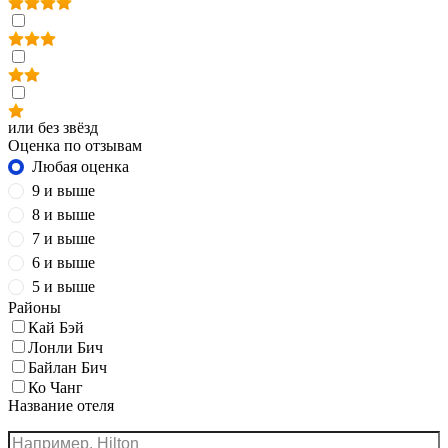
или без звёзд
Оценка по отзывам
Любая оценка
9 и выше
8 и выше
7 и выше
6 и выше
5 и выше
Районы
Кай Бэй
Лонли Бич
Байлан Бич
Ко Чанг
Название отеля