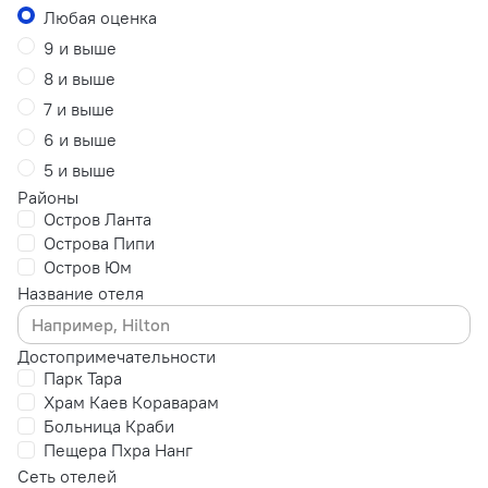
Любая оценка
9 и выше
8 и выше
7 и выше
6 и выше
5 и выше
Районы
Остров Ланта
Острова Пипи
Остров Юм
Название отеля
Достопримечательности
Парк Тара
Храм Каев Кораварам
Больница Краби
Пещера Пхра Нанг
Сеть отелей