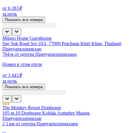
от 6 283 ₽
за ночь
Показать все номера
Milano Home Guesthouse
Sue Suk Road Soi 10/2, 77000 Prachuap Khiri Khan, Thailand,
Прачуапкхирикхан
764 м от центра Прачуапкхирикхана
Номер в этом отеле
от 3 443 ₽
за ночь
Показать все номера
The Monkey Resort Donheang
105 m.10 Donheang Kohlak Aumpher Muang,
Прачуапкхирикхан
2,1 км от центра Прачуапкхирикхана