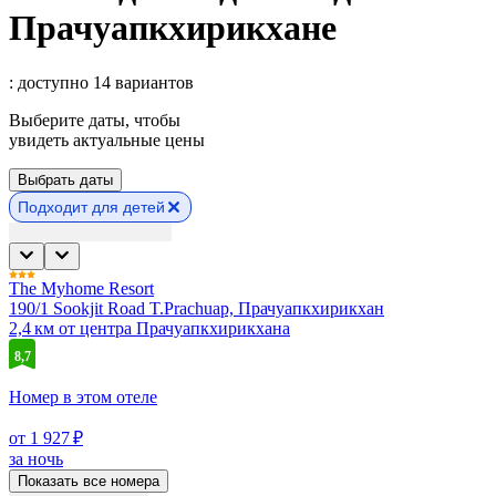
Прачуапкхирикхане
: доступно 14 вариантов
Выберите даты, чтобы
увидеть актуальные цены
Выбрать даты
Подходит для детей
The Myhome Resort
190/1 Sookjit Road T.Prachuap, Прачуапкхирикхан
2,4 км от центра Прачуапкхирикхана
8,7
Номер в этом отеле
от 1 927 ₽
за ночь
Показать все номера