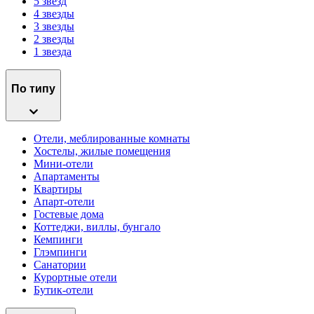
5 звёзд
4 звезды
3 звезды
2 звезды
1 звезда
По типу
Отели, меблированные комнаты
Хостелы, жилые помещения
Мини-отели
Апартаменты
Квартиры
Апарт-отели
Гостевые дома
Коттеджи, виллы, бунгало
Кемпинги
Глэмпинги
Санатории
Курортные отели
Бутик-отели