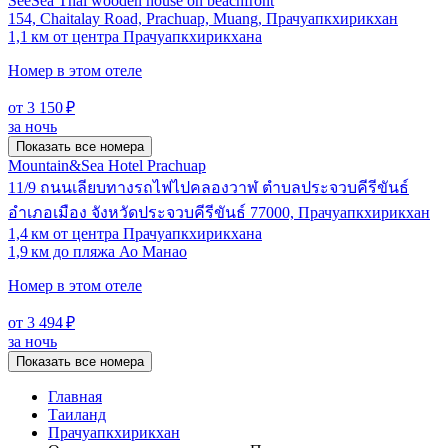
SeeSea Thai wooden house on beachfront
154, Chaitalay Road, Prachuap, Muang, Прачуапкхирикхан
1,1 км от центра Прачуапкхирикхана
Номер в этом отеле
от 3 150 ₽
за ночь
Показать все номера
Mountain&Sea Hotel Prachuap
11/9 ถนนเลียบทางรถไฟไปคลองวาฬ ตำบลประจวบคีรีขันธ์
อำเภอเมือง จังหวัดประจวบคีรีขันธ์ 77000, Прачуапкхирикхан
1,4 км от центра Прачуапкхирикхана
1,9 км до пляжа Ао Манао
Номер в этом отеле
от 3 494 ₽
за ночь
Показать все номера
Главная
Таиланд
Прачуапкхирикхан