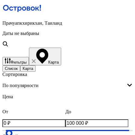
Прачуапкхирикхан, Таиланд
Даты не выбраны
Фильтры
Карта
Список
Карта
Сортировка
По популярности
Цена
От
До