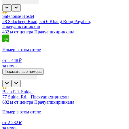
Safehouse Hostel
28 Salacheep Road, soi 6 Khang Rong Payaban,
Прачуапкхирикхан
432 м от центра Прачуапкхирикхана
9,6
Номер в этом отеле
от 1 448 ₽
за ночь
Показать все номера
Baan Pak Sukjai
77 Sukjai Rd.,, Прачуапкхирикхан
682 м от центра Прачуапкхирикхана
Номер в этом отеле
от 2 232 ₽
за ночь