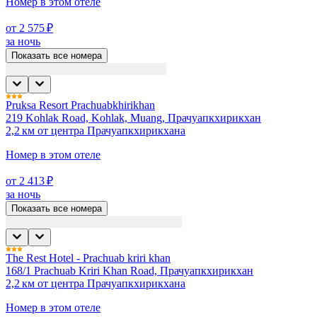
Номер в этом отеле
от 2 575 ₽
за ночь
Показать все номера
Pruksa Resort Prachuabkhirikhan
219 Kohlak Road, Kohlak, Muang, Прачуапкхирикхан
2,2 км от центра Прачуапкхирикхана
Номер в этом отеле
от 2 413 ₽
за ночь
Показать все номера
The Rest Hotel - Prachuab kriri khan
168/1 Prachuab Kriri Khan Road, Прачуапкхирикхан
2,2 км от центра Прачуапкхирикхана
Номер в этом отеле