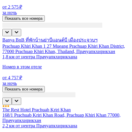
от 2 575 ₽
за ночь
Показать все номера
Banya BnB ที่พักบ้านย่าบีแอนด์บี เมืองประจวบฯ
Prachuap Khiri Khan 1 27 Mueang Prachuap Khiri Khan District,
77000 Prachuap Khiri Khan, Thailand, Прачуапкхирикхан
1,8 км от центра Прачуапкхирикхана
Номер в этом отеле
от 4 757 ₽
за ночь
Показать все номера
The Rest Hotel Prachuab Kriri Khan
168/1 Prachuab Kriri Khan Road, Prachuap Khiri Khan 77000,
Прачуапкхирикхан
2,2 км от центра Прачуапкхирикхана