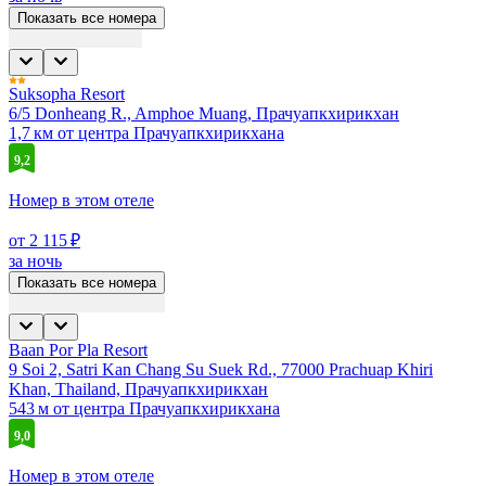
Показать все номера
Suksopha Resort
6/5 Donheang R., Amphoe Muang, Прачуапкхирикхан
1,7 км от центра Прачуапкхирикхана
9,2
Номер в этом отеле
от 2 115 ₽
за ночь
Показать все номера
Baan Por Pla Resort
9 Soi 2, Satri Kan Chang Su Suek Rd., 77000 Prachuap Khiri
Khan, Thailand, Прачуапкхирикхан
543 м от центра Прачуапкхирикхана
9,0
Номер в этом отеле