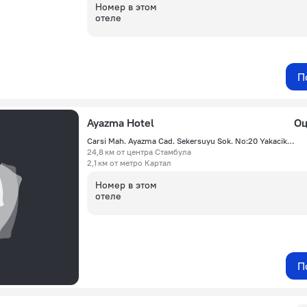
Номер в этом
отеле
П
Ayazma Hotel
Оц
Carsi Mah. Ayazma Cad. Sekersuyu Sok. No:20 Yakacik Kartal, Стамбул
24,8 км от центра Стамбула
2,1 км от метро Картал
Номер в этом
отеле
П