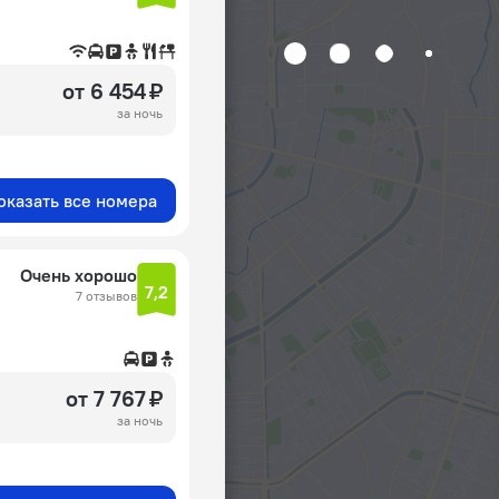
от 6 454 ₽
за ночь
оказать все номера
Очень хорошо
7,2
7 отзывов
от 7 767 ₽
за ночь