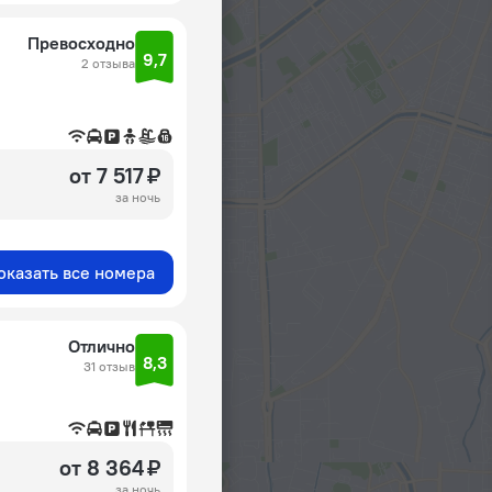
Превосходно
9,7
2 отзыва
от 7 517 ₽
за ночь
оказать все номера
Отлично
8,3
31 отзыв
от 8 364 ₽
за ночь