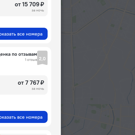
от 15 709 ₽
за ночь
оказать все номера
енка по отзывам
2,0
1 отзыв
от 7 767 ₽
за ночь
оказать все номера