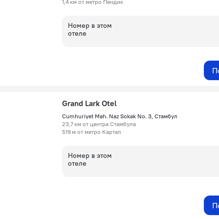
1,4 км от метро Пендик
Номер в этом
отеле
П
Grand Lark Otel
Cumhuriyet Mah. Naz Sokak No. 3, Стамбул
23,7 км от центра Стамбула
519 м от метро Картал
Номер в этом
отеле
П