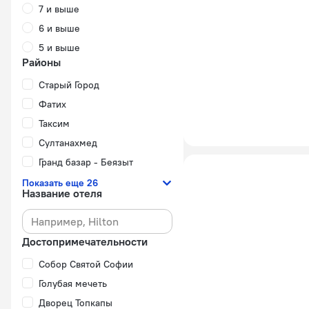
7 и выше
6 и выше
5 и выше
Районы
Старый Город
Фатих
Таксим
Султанахмед
Гранд базар - Беязыт
Показать еще 26
Название отеля
Достопримечательности
Собор Святой Софии
Голубая мечеть
Дворец Топкапы