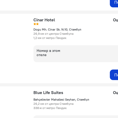
П
Cinar Hotel
Оц
Dogu Mh. Cinar Sk. N:10, Стамбул
26,9 км от центра Стамбула
1,2 км от метро Пендик
Номер в этом
отеле
П
Blue Life Suites
Оц
Bahçelievler Mahallesi Seyhan, Стамбул
26,2 км от центра Стамбула
338 м от метро Пендик