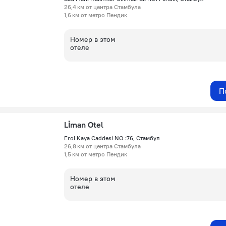
26,4 км от центра Стамбула
1,6 км от метро Пендик
Номер в этом
отеле
П
Li̇man Otel
Erol Kaya Caddesi NO :76, Стамбул
26,8 км от центра Стамбула
1,5 км от метро Пендик
Номер в этом
отеле