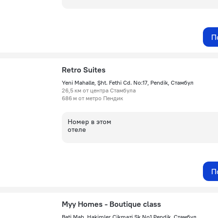
П
Retro Suites
Yeni Mahalle, Şht. Fethi Cd. No:17, Pendik, Стамбул
26,5 км от центра Стамбула
686 м от метро Пендик
Номер в этом
отеле
П
Myy Homes - Boutique class
Bati Mah. Hakimler Cikmazi Sk No1 Pendik, Стамбул