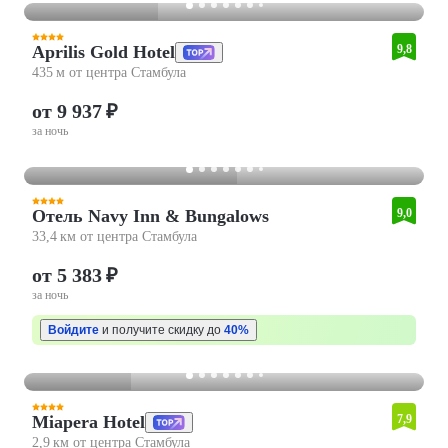
Aprilis Gold Hotel
9,8
435 м от центра Стамбула
от 9 937 ₽
за ночь
Отель Navy Inn & Bungalows
9,0
33,4 км от центра Стамбула
от 5 383 ₽
за ночь
Войдите
и получите скидку до
40%
Miapera Hotel
7,9
2,9 км от центра Стамбула