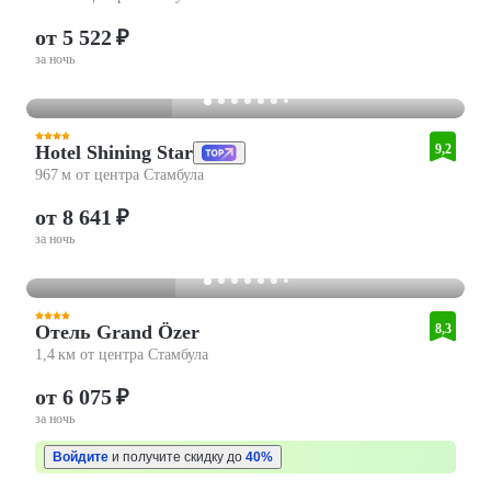
от 5 522 ₽
за ночь
Hotel Shining Star
9,2
967 м от центра Стамбула
от 8 641 ₽
за ночь
Отель Grand Özer
8,3
1,4 км от центра Стамбула
от 6 075 ₽
за ночь
Войдите
и получите скидку до
40%