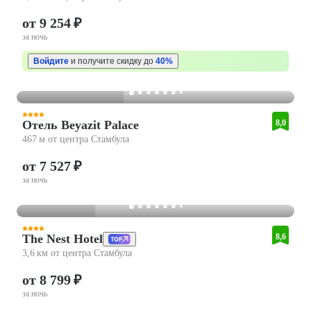
от 9 254 ₽
за ночь
Войдите
и получите скидку до
40%
Отель Beyazit Palace
8,0
467 м от центра Стамбула
от 7 527 ₽
за ночь
The Nest Hotel
8,6
3,6 км от центра Стамбула
от 8 799 ₽
за ночь