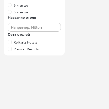
6 и выше
5 и выше
Название отеля
Сеть отелей
Reikartz Hotels
Premier Resorts