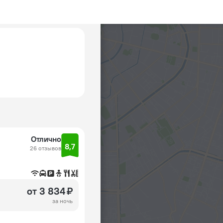
Отлично
8,7
26 отзывов
от 3 834 ₽
за ночь