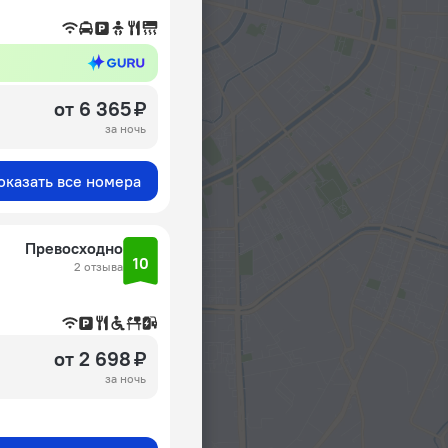
от 6 365 ₽
за ночь
оказать все номера
Превосходно
10
2 отзыва
от 2 698 ₽
за ночь