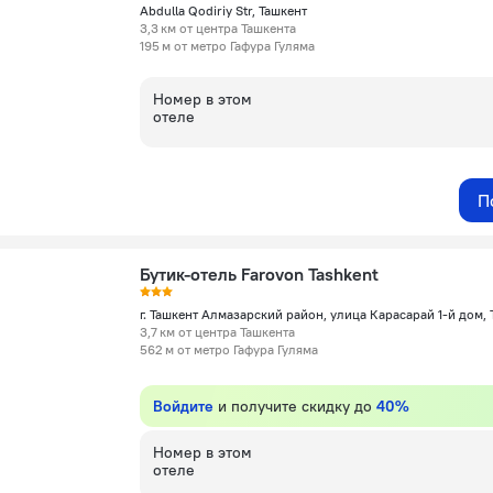
Abdulla Qodiriy Str, Ташкент
3,3 км от центра Ташкента
195 м от метро Гафура Гуляма
Номер в этом
отеле
П
Бутик-отель Farovon Tashkent
3,7 км от центра Ташкента
562 м от метро Гафура Гуляма
Войдите
и получите скидку до
40%
Номер в этом
отеле