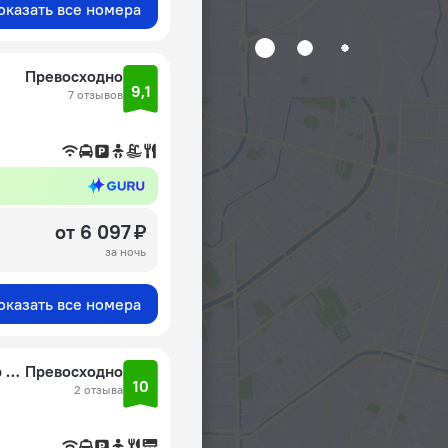
оказать все номера
Превосходно
9,1
7 отзывов
от 6 097 ₽
за ночь
оказать все номера
Апартаменты New Kamolon Tashkent by Rnb estate
Превосходно
10
2 отзыва