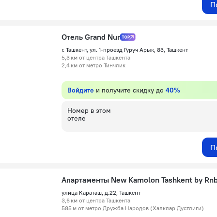
П
Отель Grand Nur
г. Ташкент, ул. 1-проезд Гуруч Арык, 83, Ташкент
5,3 км от центра Ташкента
2,4 км от метро Тинчлик
Войдите
и получите скидку до
40%
Номер в этом
отеле
П
улица Караташ, д.22, Ташкент
3,6 км от центра Ташкента
585 м от метро Дружба Народов (Халклар Дустлиги)