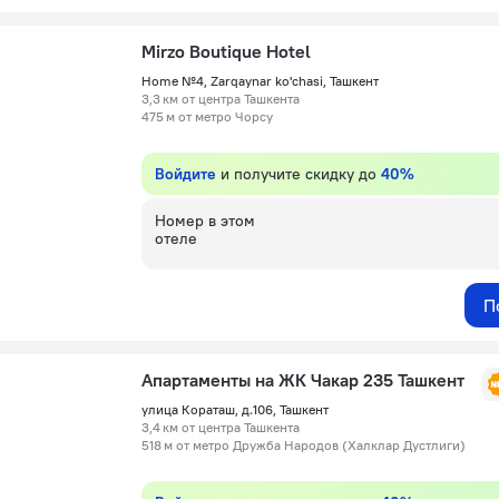
Mirzo Boutique Hotel
Home №4, Zarqaynar ko'chasi, Ташкент
3,3 км от центра Ташкента
475 м от метро Чорсу
Войдите
и получите скидку до
40%
Номер в этом
отеле
П
Апартаменты на ЖК Чакар 235 Ташкент
улица Кораташ, д.106, Ташкент
3,4 км от центра Ташкента
518 м от метро Дружба Народов (Халклар Дустлиги)