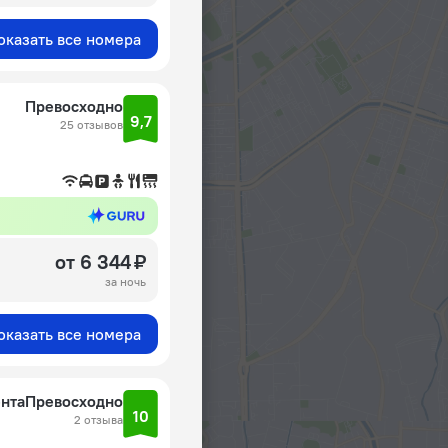
оказать все номера
Превосходно
9,7
25 отзывов
от 6 344 ₽
за ночь
оказать все номера
ента
Превосходно
10
2 отзыва