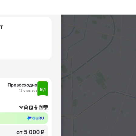
т
Превосходно
9,1
13 отзывов
от 5 000 ₽