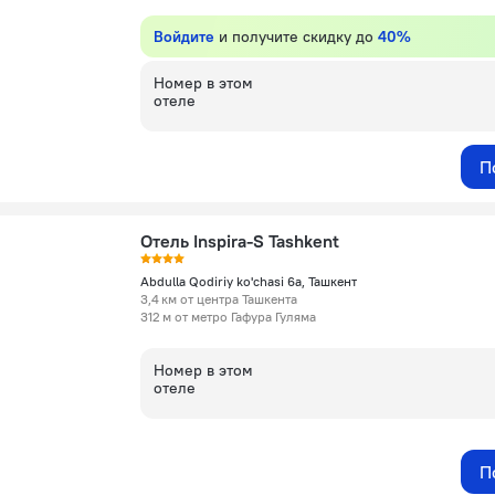
Войдите
и получите скидку до
40%
Номер в этом
отеле
П
Отель Inspira-S Tashkent
Abdulla Qodiriy ko'chasi 6a, Ташкент
3,4 км от центра Ташкента
312 м от метро Гафура Гуляма
Номер в этом
отеле
П