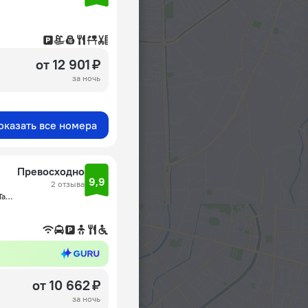
от 12 901 ₽
за ночь
оказать все номера
Превосходно
9,9
2 отзыва
г. Ташкент Алмазарский район, улица Карасарай 1-й дом, Ташкент
от 10 662 ₽
за ночь