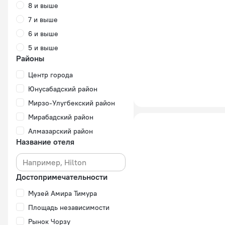
8 и выше
7 и выше
6 и выше
5 и выше
Районы
Центр города
Юнусабадский район
Мирзо-Улугбекский район
Мирабадский район
Алмазарский район
Название отеля
Достопримечательности
Музей Амира Тимура
Площадь независимости
Рынок Чорзу