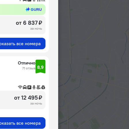
от 6 837 ₽
за ночь
оказать все номера
Отлично
8,9
71 отзыв
от 12 495 ₽
за ночь
оказать все номера