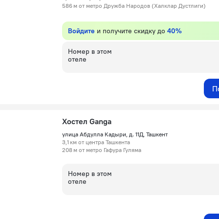
586 м от метро Дружба Народов (Халклар Дустлиги)
Войдите
и получите скидку до
40%
Номер в этом
отеле
П
Хостел Ganga
улица Абдулла Кадыри, д. 11Д, Ташкент
3,1 км от центра Ташкента
208 м от метро Гафура Гуляма
Номер в этом
отеле