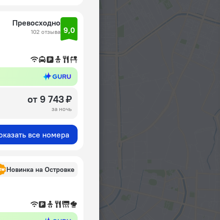
Превосходно
9,0
102 отзыва
от 9 743 ₽
за ночь
оказать все номера
Новинка на Островке