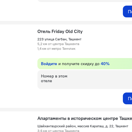
П
Отель Friday Old City
223 улица Сагбан, Ташкент
5,2 км от центра Ташкента
1,4 км от метро Тинчлик
Войдите
и получите скидку до
40%
Номер в этом
отеле
П
Апартаменты в историческом центре Ташк
Шайхантаурский район, массив Караташ, д. 22, Ташкент
3,6 км от центра Ташкента