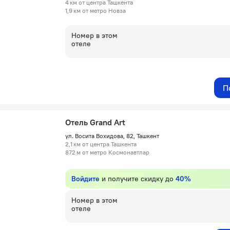
4 км от центра Ташкента
1,9 км от метро Новза
Номер в этом
отеле
П
Отель Grand Art
ул. Восита Вохидова, 82, Ташкент
2,1 км от центра Ташкента
872 м от метро Космонавтлар
Войдите
и получите скидку до
40%
Номер в этом
отеле