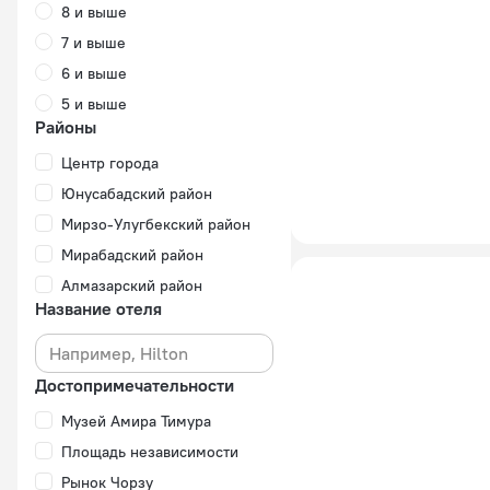
8 и выше
7 и выше
6 и выше
5 и выше
Районы
Центр города
Юнусабадский район
Мирзо-Улугбекский район
Мирабадский район
Алмазарский район
Название отеля
Достопримечательности
Музей Амира Тимура
Площадь независимости
Рынок Чорзу