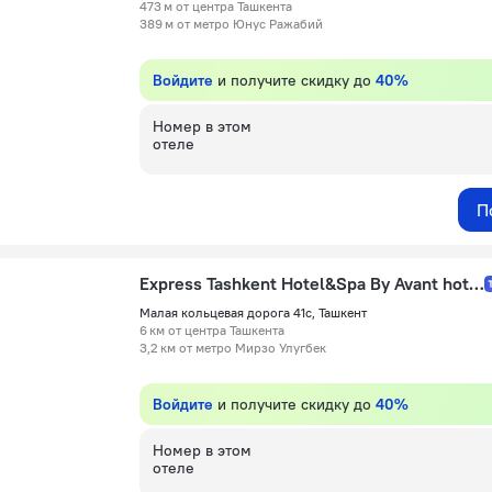
473 м от центра Ташкента
389 м от метро Юнус Ражабий
Войдите
и получите скидку до
40%
Номер в этом
отеле
П
Express Tashkent Hotel&Spa By Avant hotels
Малая кольцевая дорога 41c, Ташкент
6 км от центра Ташкента
3,2 км от метро Мирзо Улугбек
Войдите
и получите скидку до
40%
Номер в этом
отеле