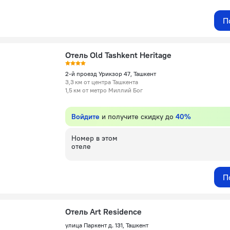
П
Отель Old Tashkent Heritage
2-й проезд Урикзор 47, Ташкент
3,3 км от центра Ташкента
1,5 км от метро Миллий Бог
Войдите
и получите скидку до
40%
Номер в этом
отеле
П
Отель Art Residence
улица Паркент д. 131, Ташкент