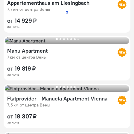
Appartementhaus am Liesingbach
7,7 км от центра Вены
2
3
от 14 929 ₽
за ночь
Manu Apartment
7 км от центра Вены
от 19 819 ₽
за ночь
Flatprovider - Manuela Apartment Vienna
7,5 км от центра Вены
от 18 307 ₽
за ночь