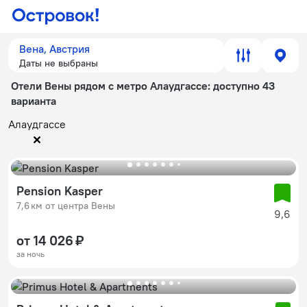
Вена, Австрия
Даты не выбраны
Отели Вены рядом с метро Алаудгассе
: доступно 43
варианта
Алаудгассе
Pension Kasper
7,6 км от центра Вены
9,6
от 14 026 ₽
за ночь