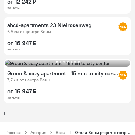
от 12 242 ₽
за ночь
abcd-apartments 23 Nielrosenweg
6,5 км от центра Вены
от 16 947 ₽
за ночь
Green & cozy apartment - 15 min to city center
7,7 км от центра Вены
от 16 947 ₽
за ночь
1
Главная
Австрия
Вена
Отели Вены рядом с метро Алаудгассе