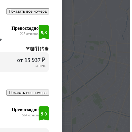
Показать все номера
Превосходно
9,8
225 отзывов
ер
от 15 937 ₽
за ночь
Показать все номера
Превосходно
9,0
564 отзыва