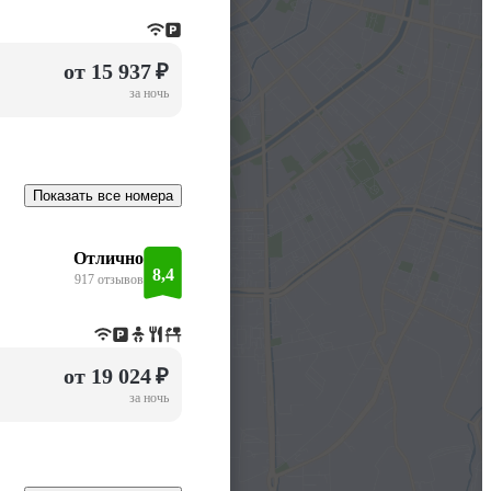
от 15 937 ₽
за ночь
Показать все номера
Отлично
8,4
917 отзывов
от 19 024 ₽
за ночь