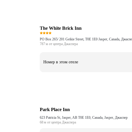
The White Brick Inn
PO Box 265/ 201 Geikie Street, T0E 1E0 Jasper, Canada, Джасп
787 м от центра Джаспера
Номер в этом отеле
Park Place Inn
623 Patricia St, Jasper, AB T0E 1E0, Canada, Jasper, Джаспер
68 м от центра Джаспера