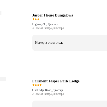
Jasper House Bungalows
Highway 93, Джаспер
3,1 км от центра Джаспера
Номер в этом отеле
Fairmont Jasper Park Lodge
Old Lodge Road, Джаспер
2,1 км от центра Джаспера