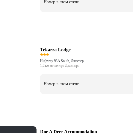
Номер в этом отеле
Tekarra Lodge
Highway 93A South, Джаспер
1,2 км от центра Джаспера
Номер в этом отеле
Doe A Deer Accommodation