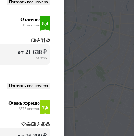
Показать все номера
Отлично
8,4
615 отзывов
от 21 638 ₽
за ночь
Показать все номера
Очень хорошо
7,6
6575 отзывов
от 76 200 ₽