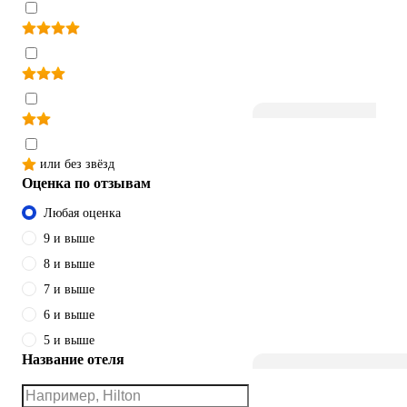
или без звёзд
Оценка по отзывам
Любая оценка
9 и выше
8 и выше
7 и выше
6 и выше
5 и выше
Название отеля