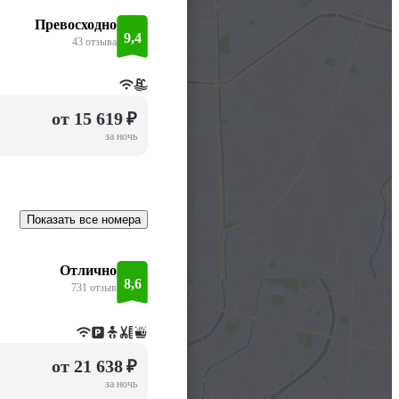
Превосходно
9,4
43 отзыва
от 15 619 ₽
за ночь
Показать все номера
Отлично
8,6
731 отзыв
от 21 638 ₽
за ночь