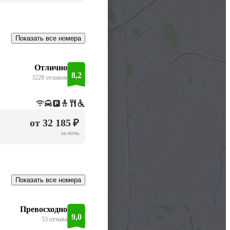
Показать все номера
Отлично
8,2
3228 отзывов
от 32 185 ₽
за ночь
Показать все номера
Превосходно
9,0
53 отзыва