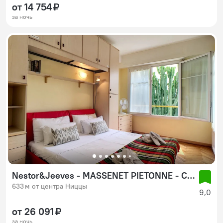
от 14 754 ₽
за ночь
Nestor&Jeeves - MASSENET PIETONNE - Central - Very close sea - Pedestrian zone
633 м от центра Ниццы
9,0
от 26 091 ₽
за ночь