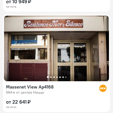
от 10 949 ₽
за ночь
Massenet View Ap4168
664 м от центра Ниццы
от 22 641 ₽
за ночь