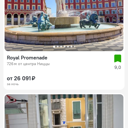
Royal Promenade
726 м от центра Ниццы
9,0
от 26 091 ₽
за ночь
77
2
3
4
5