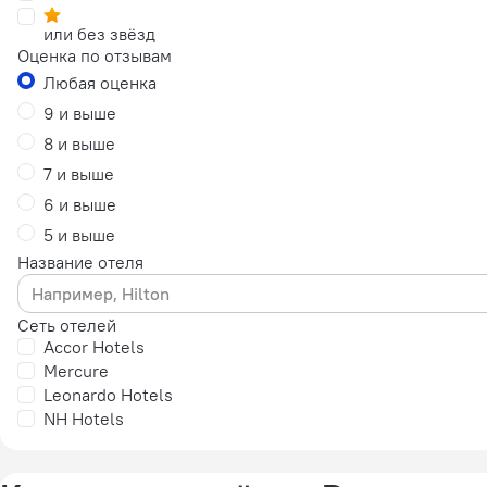
или без звёзд
Оценка по отзывам
Любая оценка
9 и выше
8 и выше
7 и выше
6 и выше
5 и выше
Название отеля
Сеть отелей
Accor Hotels
Mercure
Leonardo Hotels
NH Hotels