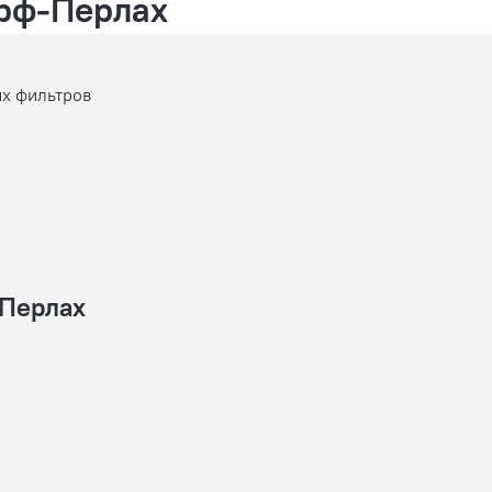
рф-Перлах
ых фильтров
-Перлах