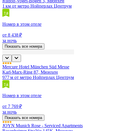
Rudolf-Vogel-Bogen 3, Мюнхен
1 км от метро Нойперлах Центрум
7,0
Номер в этом отеле
от 8 438 ₽
за ночь
Показать все номера
Mercure Hotel München Süd Messe
Karl-Marx-Ring 87, Мюнхен
977 м от метро Нойперлах Центрум
7,6
Номер в этом отеле
от 7 769 ₽
за ночь
Показать все номера
JOYN Munich Rose - Serviced Apartments
Rosenheimer Straãÿe 145K, Мюнхен