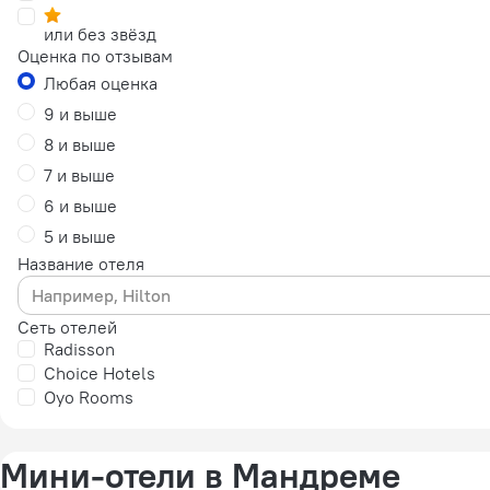
или без звёзд
Оценка по отзывам
Любая оценка
9 и выше
8 и выше
7 и выше
6 и выше
5 и выше
Название отеля
Сеть отелей
Radisson
Choice Hotels
Oyo Rooms
Мини-отели в Мандреме