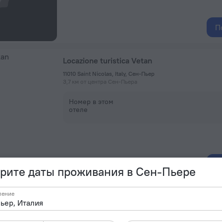
П
Locazione turistica Vetan
11010 Saint Nicolas, Italy, Сен-Пьер
3,7 км от центра Сен-Пьера
Номер в этом
отеле
П
рите даты проживания в Сен-Пьере
ление
Apartment With Garden
Frazione Champlong Dessus, 21, 11018 Introd, Italy, Вильнёв
3 км от центра Сен-Пьера