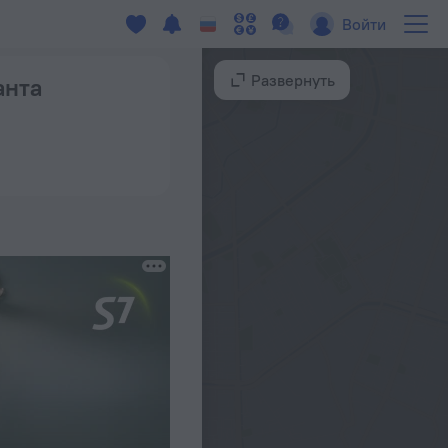
Войти
Развернуть
анта