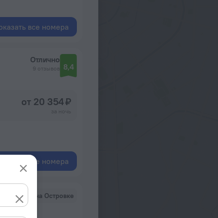
оказать все номера
Отлично
8,4
9 отзывов
от 20 354 ₽
за ночь
оказать все номера
Новинка на Островке