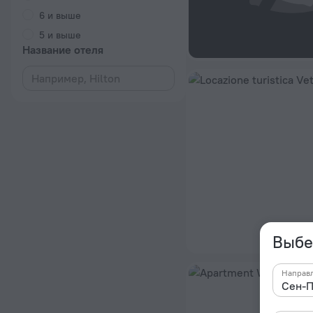
6 и выше
5 и выше
Название отеля
Выбе
Направ