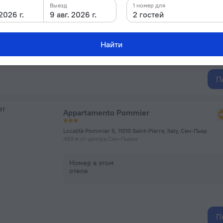
Выезд
1 номер для
 2026 г.
9 авг. 2026 г.
2 гостей
Номер в этом
отеле
Найти
П
Appartamento Pommier
Località Pommier 5, 11010 Saint-Pierre, Italy, Сен-Пьер
483 м от центра Сен-Пьера
Номер в этом
отеле
П