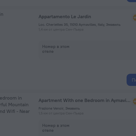
Appartamento Le Jardin
Loc. Cheriettes 35, 11010 Aymavilles, Italy, Эмавиль
1,4 км от центра Сен-Пьера
Номер в этом
отеле
П
Apartment With one Bedroom in Aymavilles, With Wonderful Mountain View, Enclosed Garden and Wifi - Near the Slopes
Frazione Venoir, Эмавиль
1,5 км от центра Сен-Пьера
Номер в этом
отеле