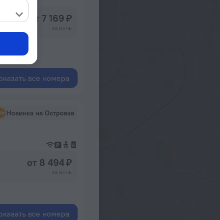
от 7 169 ₽
за ночь
оказать все номера
Новинка на Островке
от 8 494 ₽
за ночь
оказать все номера