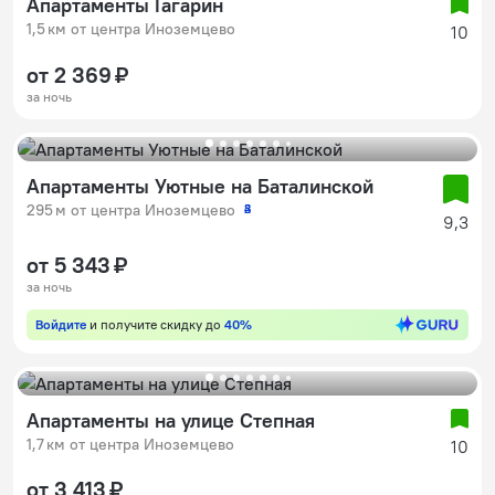
Апартаменты Гагарин
1,5 км от центра Иноземцево
10
от 2 369 ₽
за ночь
Апартаменты Уютные на Баталинской
295 м от центра Иноземцево
2
3
4
5
9,3
от 5 343 ₽
за ночь
Войдите
и получите скидку до
40%
Апартаменты на улице Степная
1,7 км от центра Иноземцево
10
от 3 413 ₽