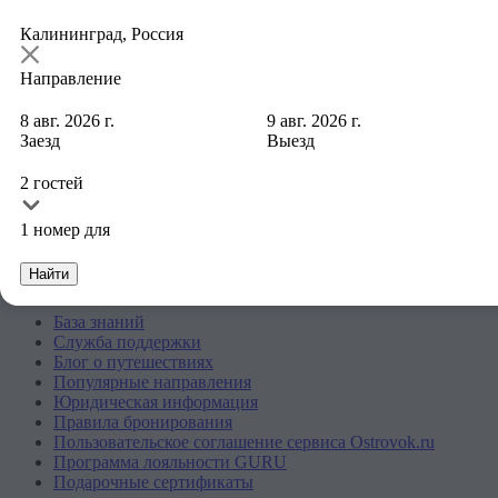
Калининград, Россия
Направление
8 авг. 2026 г.
9 авг. 2026 г.
Заезд
Выезд
Компания
2 гостей
Компания и команда
Контакты
Вакансии
1 номер для
Для прессы
Найти
Клиентам
База знаний
Служба поддержки
Блог о путешествиях
Популярные направления
Юридическая информация
Правила бронирования
Пользовательское соглашение сервиса Ostrovok.ru
Программа лояльности GURU
Подарочные сертификаты