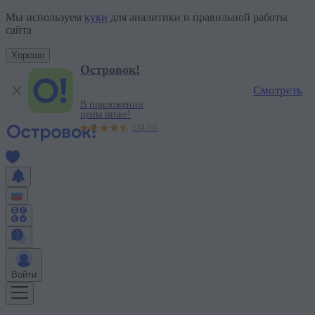
Бутик-отели в Калининграде — забронировать лучшие бутик-оте
Мы используем
куки
для аналитики и правильной работы
сайта
Хорошо
Островок!
Смотреть
В приложении
цены ниже!
134765
Войти