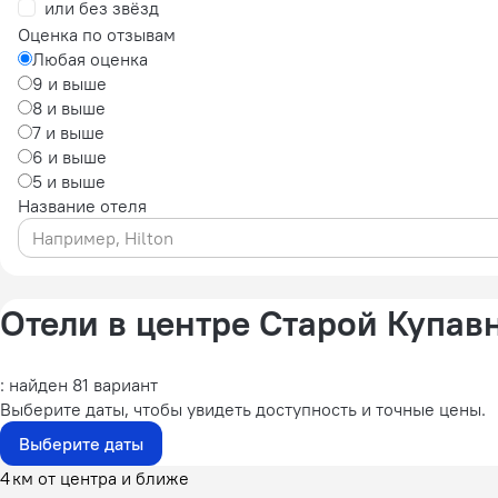
или без звёзд
Оценка по отзывам
Любая оценка
9 и выше
8 и выше
7 и выше
6 и выше
5 и выше
Название отеля
Отели в центре Старой Купав
: найден 81 вариант
Выберите даты, чтобы увидеть доступность и точные цены.
Выберите даты
4 км от центра и ближе