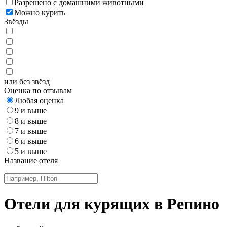
Разрешено с домашними животными
Можно курить
Звёзды
или без звёзд
Оценка по отзывам
Любая оценка
9 и выше
8 и выше
7 и выше
6 и выше
5 и выше
Название отеля
Отели для курящих в Репино