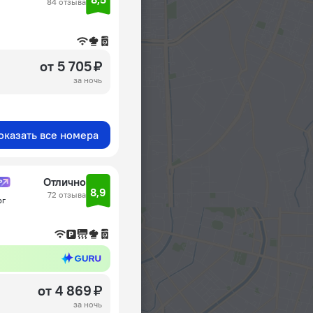
84 отзыва
от 5 705 ₽
за ночь
оказать все номера
Отлично
8,9
72 отзыва
рг
от 4 869 ₽
за ночь