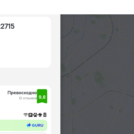
22715
Превосходно
9,8
12 отзывов