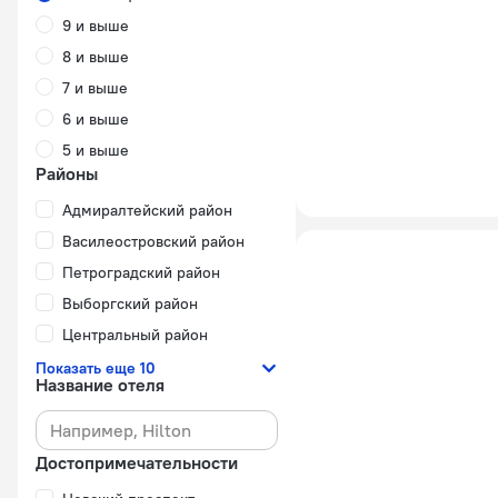
9 и выше
8 и выше
7 и выше
6 и выше
5 и выше
Районы
Адмиралтейский район
Василеостровский район
Петроградский район
Выборгский район
Центральный район
Показать еще 10
Название отеля
Достопримечательности