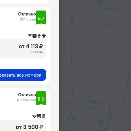
Отлично
8,7
201 отзыв
от 4 113 ₽
за ночь
оказать все номера
Отлично
8,6
170 отзывов
от 3 500 ₽