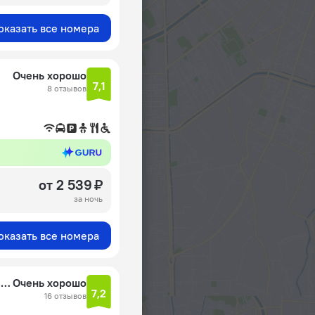
оказать все номера
Очень хорошо
7,1
8 отзывов
от 2 539 ₽
за ночь
оказать все номера
Апартаменты ЛеоХотелс на Рижском пр-те, 35
Очень хорошо
7,2
16 отзывов