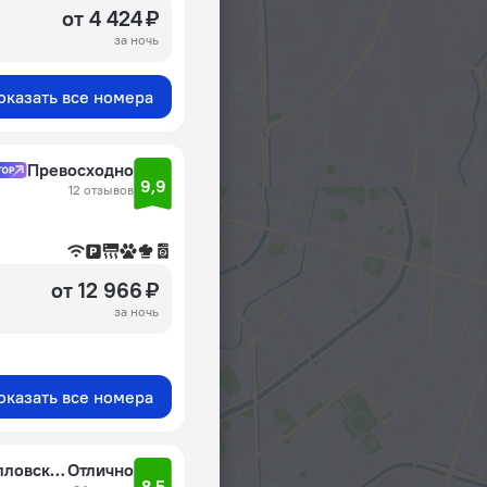
от 4 424 ₽
за ночь
оказать все номера
Превосходно
9,9
12 отзывов
от 12 966 ₽
за ночь
оказать все номера
Апартаменты-стандарт ЛеоХотелс на Кирилловской
Отлично
8,5