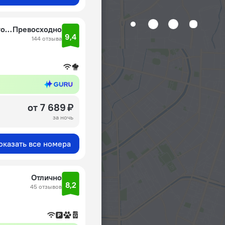
Апартаменты Антре на Конюшенной для 4 гостей
Превосходно
9,4
144 отзыва
от 7 689 ₽
за ночь
оказать все номера
Отлично
8,2
45 отзывов