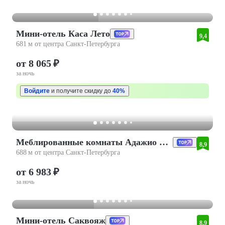
Мини-отель Каса Лето
9,4
681 м от центра Санкт-Петербурга
от 8 065 ₽
за ночь
Войдите
и получите скидку до
40%
Меблированные комнаты Адажио на Исаакиевской Площади
8,9
688 м от центра Санкт-Петербурга
от 6 983 ₽
за ночь
Мини-отель Саквояж
8,9