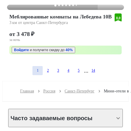
Меблированные комнаты на Лебедева 10В
8,0
3 км от центра Санкт-Петербурга
от 3 478 ₽
за ночь
Войдите
и получите скидку до
40%
1
2
3
4
5
14
Главная
Россия
Санкт-Петербург
Мини-о
Часто задаваемые вопросы