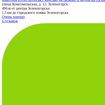
улица Комсомольская, д. 12, Зеленогорск
496 м от центра Зеленогорска
1,5 км до городского пляжа Зеленогорска
Очень хорошо
6 отзывов