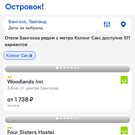
Бангкок, Таиланд
Даты не выбраны
Отели Бангкока рядом с метро Кхлонг Сан
: доступно 511
вариантов
Кхлонг Сан
Woodlands Inn
5,2
3,6 км от центра Бангкока
от 1 738 ₽
за ночь
Four Sisters Hostel
6,2