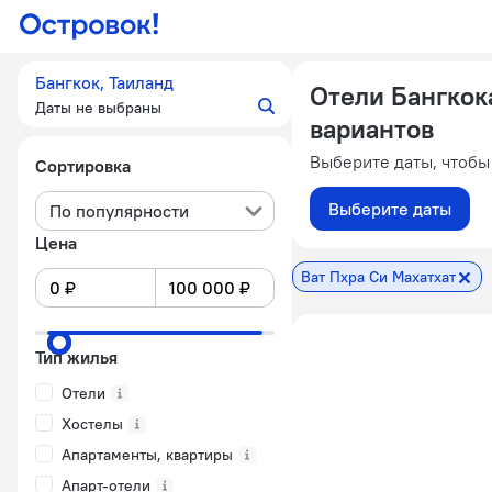
Бангкок, Таиланд
Отели Бангкок
Даты не выбраны
вариантов
Выберите даты, чтобы
Сортировка
Выберите даты
По популярности
Цена
Ват Пхра Си Махатхат
Тип жилья
Отели
Хостелы
Апартаменты, квартиры
Апарт-отели