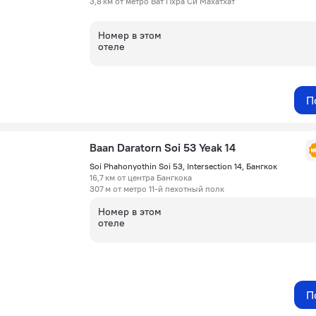
3,8 км от метро Ват Пхра Си Махатхат
Номер в этом
отеле
П
Baan Daratorn Soi 53 Yeak 14
Soi Phahonyothin Soi 53, Intersection 14, Бангкок
16,7 км от центра Бангкока
307 м от метро 11-й пехотный полк
Номер в этом
отеле
П