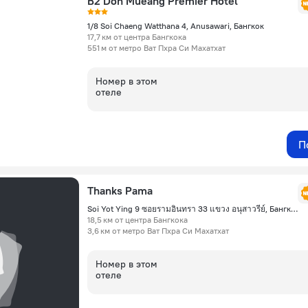
B2 Don Mueang Premier Hotel
1/8 Soi Chaeng Watthana 4, Anusawari, Бангкок
17,7 км от центра Бангкока
551 м от метро Ват Пхра Си Махатхат
Номер в этом
отеле
П
Thanks Pama
Soi Yot Ying 9 ซอยรามอินทรา 33 แขวง อนุสาวรีย์, Бангкок
18,5 км от центра Бангкока
3,6 км от метро Ват Пхра Си Махатхат
Номер в этом
отеле