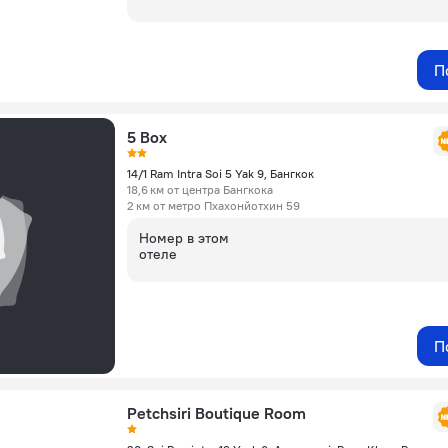
П
5 Box
14/1 Ram Intra Soi 5 Yak 9, Бангкок
18,6 км от центра Бангкока
2 км от метро Пхахонйотхин 59
Номер в этом
отеле
П
Petchsiri Boutique Room