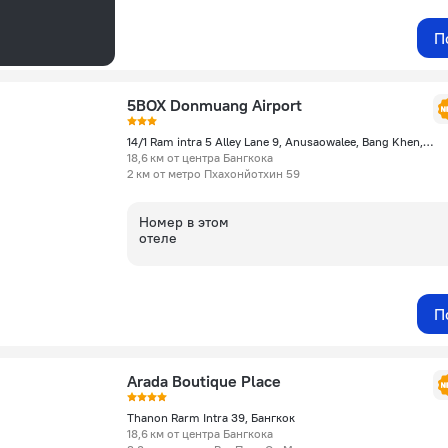
П
5BOX Donmuang Airport
14/1 Ram intra 5 Alley Lane 9, Anusaowalee, Bang Khen, Бангкок
18,6 км от центра Бангкока
2 км от метро Пхахонйотхин 59
Номер в этом
отеле
П
Arada Boutique Place
Thanon Rarm Intra 39, Бангкок
18,6 км от центра Бангкока