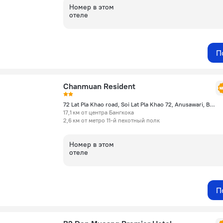
Номер в этом
отеле
П
Chanmuan Resident
72 Lat Pla Khao road, Soi Lat Pla Khao 72, Anusawari, Bangkhen [Ruethida Apartment], Бангкок
17,1 км от центра Бангкока
2,6 км от метро 11-й пехотный полк
Номер в этом
отеле
П