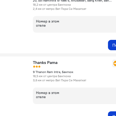
20, Soi Ramintra 19 Yaek 6, Anusawari, Bang Khen, Bang Khen, 10220 Bangkok, Бангкок
18,2 км от центра Бангкока
2,4 км от метро Ват Пхра Си Махатхат
Номер в этом
отеле
П
Thanks Pama
9 Thanon Ram Intra, Бангкок
18,5 км от центра Бангкока
3,6 км от метро Ват Пхра Си Махатхат
Номер в этом
отеле