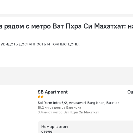
а рядом с метро Ват Пхра Си Махатхат
: 
 увидеть доступность и точные цены.
SB Apartment
Оц
Soi Rarm Intra 6/2, Anusawari-Bang Khen, Бангкок
18,2 км от центра Бангкока
3,4 км от метро Ват Пхра Си Махатхат
Номер в этом
отеле