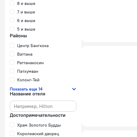
8 и выше
7 и выше
6 и выше
5 и выше
Районы
Центр Бангкока
Ваттана
Раттанакосин
Патхумван
Кхлонг-Тей
Показать еще 14
Название отеля
Достопримечательности
Храм Золотого Будды
Королевский дворец