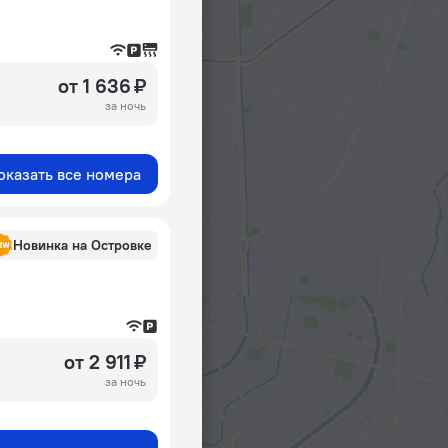
от 1 636 ₽
за ночь
оказать все номера
Новинка на Островке
от 2 911 ₽
за ночь