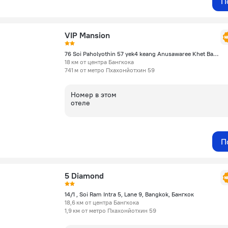
П
VIP Mansion
76 Soi Paholyothin 57 yek4 keang Anusawaree Khet Bangken, Бангкок
18 км от центра Бангкока
741 м от метро Пхахонйотхин 59
Номер в этом
отеле
П
5 Diamond
14/1 , Soi Ram Intra 5, Lane 9, Bangkok, Бангкок
18,6 км от центра Бангкока
1,9 км от метро Пхахонйотхин 59