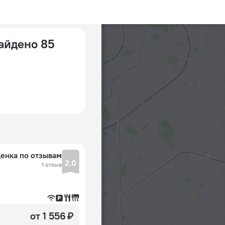
найдено 85
енка по отзывам
2,0
1 отзыв
от 1 556 ₽