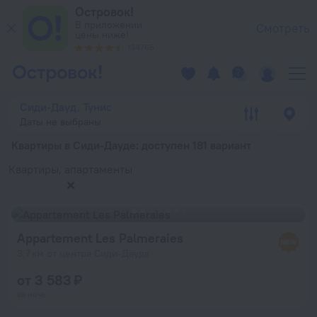
Снять квартиру посуточно в Сиди-Дауде — забронировать к
Островок!
В приложении
Смотреть
цены ниже!
134765
Сиди-Дауд, Тунис
Даты не выбраны
Квартиры в Сиди-Дауде
: доступен 181 вариант
Квартиры, апартаменты
Appartement Les Palmeraies
3,7 км от центра Сиди-Дауда
от 3 583 ₽
за ночь