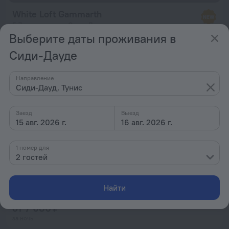
White Loft Gammarth
5,7 км от центра Сиди-Дауда
Выберите даты проживания в
от 6 408 ₽
Сиди-Дауде
за ночь
Направление
Сиди-Дауд, Тунис
Appartement Les Musiciens
3,5 км от центра Сиди-Дауда
Заезд
Выезд
15 авг. 2026 г.
16 авг. 2026 г.
от 9 012 ₽
за ночь
1 номер для
2 гостей
Le Pied-à-Terre
Найти
666 м от центра Сиди-Дауда
от 7 086 ₽
за ночь