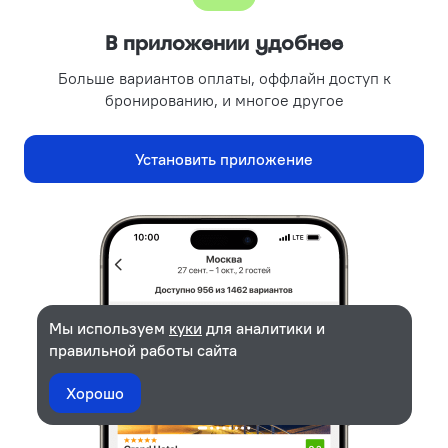
Подарочные сертификаты
Партнёрам
В приложении удобнее
Объектам размещения
Больше вариантов оплаты, оффлайн доступ к
Турагентствам
бронированию, и многое другое
Корпоративным клиентам
Поиск отелей на вашем сайте
Установить приложение
Рекламодателям
Реклама и PR
Безопасность платежей
Надёжная защита данных от ведущих платёжных систем.
Мы используем
куки
для аналитики и
правильной работы сайта
Хорошо
Политика хранения и обработки персональных данных
Выберите даты, чтобы
Выбрать даты
Применяются рекомендательные технологии
увидеть актуальные цены