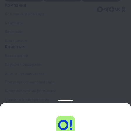
Компания
Компания и команда
Контакты
Вакансии
Для прессы
Клиентам
База знаний
Служба поддержки
Блог о путешествиях
Популярные направления
Юридическая информация
Правила бронирования
Пользовательское соглашение сервиса
Ostrovok.ru
Программа лояльности GURU