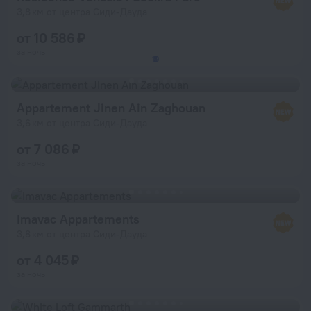
3,8 км от центра Сиди-Дауда
от 10 586 ₽
за ночь
10
2
3
4
5
Appartement Jinen Ain Zaghouan
3,6 км от центра Сиди-Дауда
от 7 086 ₽
за ночь
Imavac Appartements
3,8 км от центра Сиди-Дауда
от 4 045 ₽
за ночь