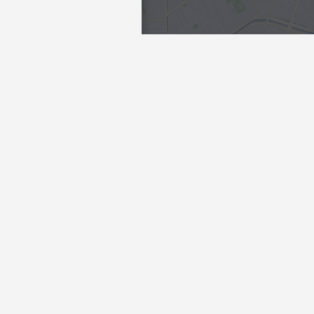
Интересы
ели
Отели в центре
тели
Отдых